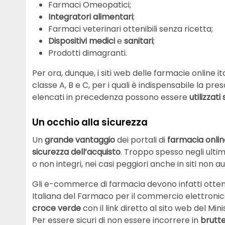
Farmaci Omeopatici;
Integratori
alimentari
;
Farmaci veterinari ottenibili senza ricetta;
Dispositivi
medici
e
sanitari
;
Prodotti dimagranti.
Per ora, dunque, i siti web delle farmacie online 
classe A, B e C, per i quali è indispensabile la pre
elencati in precedenza possono essere
utilizzati
Un occhio alla sicurezza
Un
grande
vantaggio
dei portali di
farmacia
onli
sicurezza dell’acquisto
. Troppo spesso negli ultim
o non integri, nei casi peggiori anche in siti non au
Gli e-commerce di farmacia devono infatti ottener
Italiana del Farmaco per il commercio elettronic
croce verde
con il link diretto al sito web del Min
Per essere sicuri di non essere incorrere in
brutt