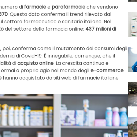
l numero di
farmacie
e
parafarmacie
che vendono
.370
. Questo dato conferma il trend rilevato dal
sul settore farmaceutico e sanitario italiano. Nel
to
del settore della farmacia online:
437 milioni di
0, poi, conferma come il mutamento dei consumi degli
demia di Covid-19. È innegabile, comunque, che il
alità di
acquisto
online
. La crescita continua e
no ormai a proprio agio nel mondo degli
e-commerce
e
hanno acquistato da siti web di farmacie italiane