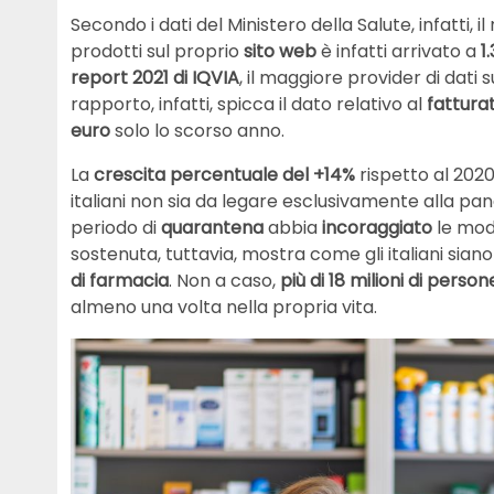
Secondo i dati del Ministero della Salute, infatti, i
prodotti sul proprio
sito
web
è infatti arrivato a
1
report 2021 di IQVIA
, il maggiore provider di dati 
rapporto, infatti, spicca il dato relativo al
fattura
euro
solo lo scorso anno.
La
crescita percentuale del +14%
rispetto al 202
italiani non sia da legare esclusivamente alla pan
periodo di
quarantena
abbia
incoraggiato
le mod
sostenuta, tuttavia, mostra come gli italiani sia
di farmacia
. Non a caso,
più di 18 milioni di person
almeno una volta nella propria vita.