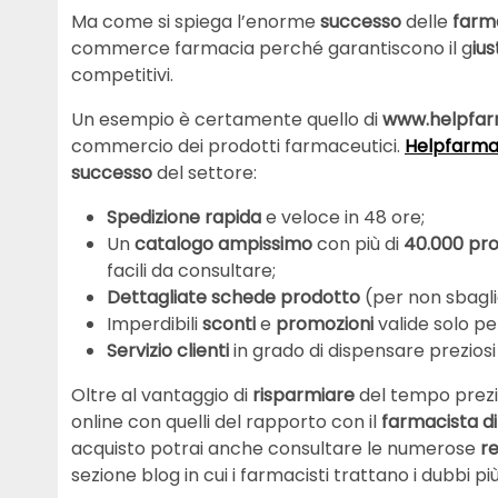
Ma come si spiega l’enorme
successo
delle
farm
commerce farmacia perché garantiscono il g
ius
competitivi.
Un esempio è certamente quello di
www.helpfar
commercio dei prodotti farmaceutici.
Helpfarm
successo
del settore:
Spedizione
rapida
e veloce in 48 ore;
Un
catalogo
ampissimo
con più di
40.000
pro
facili da consultare;
Dettagliate
schede
prodotto
(per non sbagli
Imperdibili
sconti
e
promozioni
valide solo per 
Servizio clienti
in grado di dispensare preziosi
Oltre al vantaggio di
risparmiare
del tempo prezio
online con quelli del rapporto con il
farmacista di
acquisto potrai anche consultare le numerose
r
sezione blog in cui i farmacisti trattano i dubbi p