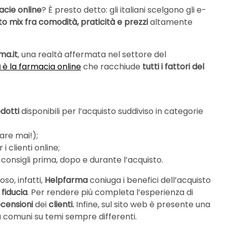
acie
online
? È presto detto: gli italiani scelgono gli e-
to mix fra comodità, praticità e prezzi
altamente
ma.it
, una realtà affermata nel settore del
a
è la farmacia online
che racchiude
tutti i fattori del
dotti
disponibili per l’acquisto suddiviso in categorie
are mai!);
i clienti online;
 consigli prima, dopo e durante l’acquisto.
so, infatti,
Helpfarma
coniuga i benefici dell’acquisto
 fiducia
. Per rendere più completa l’esperienza di
ecensioni
dei
clienti.
Infine, sul sito web è presente una
iù comuni su temi sempre differenti.