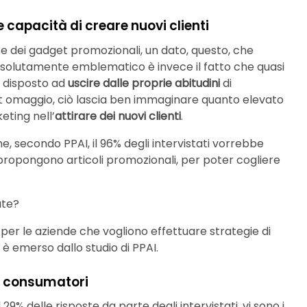
capacità di creare nuovi clienti
ere dei gadget promozionali, un dato, questo, che
solutamente emblematico è invece il fatto che quasi
re disposto ad
uscire dalle proprie abitudini
di
t omaggio, ciò lascia ben immaginare quanto elevato
eting nell’
attirare dei nuovi clienti
.
e, secondo PPAI, il 96% degli intervistati vorrebbe
propongono articoli promozionali, per poter cogliere
ate?
er le aziende che vogliono effettuare strategie di
 emerso dallo studio di PPAI.
ai consumatori
 29% delle risposte da parte degli intervistati, vi sono i