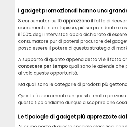
I gadget promozionali hanno una grande 
8 consumatori su 10
apprezzano
il fatto di ricev
sicuramente non stupisce, più sorprendente e as
il 100% degli intervistati abbia dichiarato di esse
consumatore pur di potersi procurare dei gadge
possa essere il potere di questa strategia di mark
A supporto di quanto appena detto vi è il fatto ch
conoscere per tempo
quali sono le aziende che 
al volo queste opportunità.
Ma quali sono le categorie di prodotti più getton
Questo è sicuramente un quesito molto prezioso p
questo tipo andiamo dunque a scoprire che cosa è
Le tipologie di gadget più apprezzate d
Al primo posto di questa speciale classifica, con il