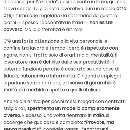
“sacrificio per l’azienda”, così radicato in Italia, qui non
trova spazio. La giornata lavorativa dura in media
otto
ore
, i turni sono regolari, e la settimana da quattro
giorni — spesso raccontata in Italia —
non esiste
davvero
. Ma la differenza è altrove.
C’è
una forte attenzione alla vita personale
, e il
confine tra lavoro e tempo libero
è rispettato con
rigore
. Non si tratta solo di orari, ma di mentalità. Il
lavoratore
non è definito dalla sua produttività
. Il
sistema funziona perché è costruito su una base di
fiducia, autonomia e informalità
. Dirigenti e impiegati
si parlano senza barriere, e
il senso di gerarchia è
molto più morbido
rispetto a quello italiano.
Anche chi arriva per pochi mesi, magari con contratti
stagionali,
sperimenta un modello completamente
diverso
. E spesso, una volta rientrato in Italia, si
accorge che qualcosa è cambiato:
“Provate, ma
senza pregiudizi”
, consiglia Pagani.
“Adattatevi,