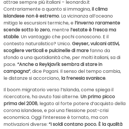
attrae sempre più italiani – leonardo.it
Contrariamente a quanto si immagina,
il clima
islandese non è estremo
. La vicinanza all’oceano
mitiga le escursioni termiche, e
l’inverno raramente
scende sotto lo zero
, mentre
l’estate è fresca ma
stabile
. Un vantaggio che pochi conoscono. E il
contesto naturalistico? Unico.
Geyser, vulcani attivi,
scogliere verticali e pulcinelle di mare
fanno da
sfondo a una quotidianità che, per molti italiani, sa di
pace.
“Anche a Reykjavík sembra di stare in
campagna”
, dice Pagani. Il senso del tempo cambia,
le distanze si accorciano,
la frenesia svanisce
.
Il boom migratorio verso l’Islanda, come spiega il
ricercatore, ha avuto fasi alterne.
Un primo picco
prima del 2008
, legato al forte potere d’acquisto della
corona islandese, e poi una flessione post-crisi
economica. Oggi l’interesse è tornato, ma con
motivazioni diverse:
“I soldi contano poco. È la qualità