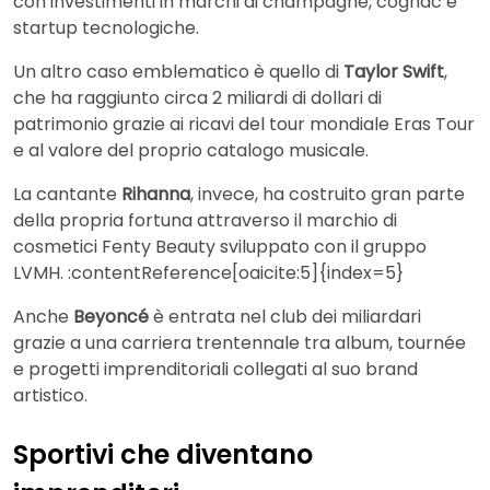
con investimenti in marchi di champagne, cognac e
startup tecnologiche.
Un altro caso emblematico è quello di
Taylor Swift
,
che ha raggiunto circa 2 miliardi di dollari di
patrimonio grazie ai ricavi del tour mondiale Eras Tour
e al valore del proprio catalogo musicale.
La cantante
Rihanna
, invece, ha costruito gran parte
della propria fortuna attraverso il marchio di
cosmetici Fenty Beauty sviluppato con il gruppo
LVMH. :contentReference[oaicite:5]{index=5}
Anche
Beyoncé
è entrata nel club dei miliardari
grazie a una carriera trentennale tra album, tournée
e progetti imprenditoriali collegati al suo brand
artistico.
Sportivi che diventano