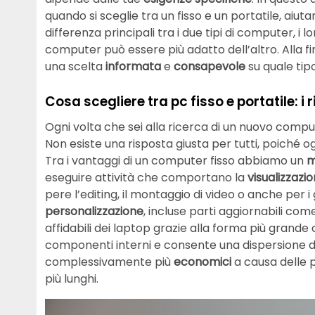
quando si sceglie tra un fisso e un portatile, aiut
differenza principali tra i due tipi di computer, i lo
computer può essere più adatto dell’altro. Alla fin
una scelta
informata
e
consapevole
su quale tip
Cosa scegliere tra pc fisso e portatile: i 
Ogni volta che sei alla ricerca di un nuovo comput
Non esiste una risposta giusta per tutti, poiché ogn
Tra i vantaggi di un computer fisso abbiamo un
m
eseguire attività che comportano la
visualizzazi
pere l’editing, il montaggio di video o anche per i 
personalizzazione
, incluse parti aggiornabili c
affidabili dei laptop grazie alla forma più grand
componenti interni e consente una dispersione del
complessivamente più
economici
a causa delle p
più lunghi.