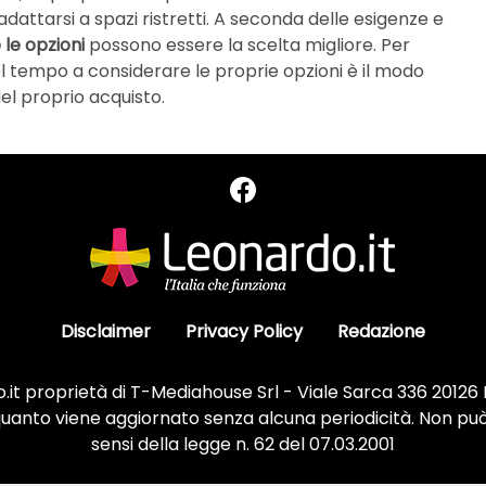
adattarsi a spazi ristretti. A seconda delle esigenze e
le opzioni
possono essere la scelta migliore. Per
 tempo a considerare le proprie opzioni è il modo
el proprio acquisto.
Disclaimer
Privacy Policy
Redazione
it proprietà di T-Mediahouse Srl - Viale Sarca 336 20126
 quanto viene aggiornato senza alcuna periodicità. Non può
sensi della legge n. 62 del 07.03.2001