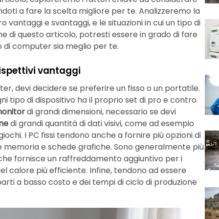
andoti a fare la scelta migliore per te. Analizzeremo la
ro vantaggi e svantaggi, e le situazioni in cui un tipo di
e di questo articolo, potresti essere in grado di fare
o di computer sia meglio per te.
rispettivi vantaggi
er, devi decidere se preferire un fisso o un portatile.
i tipo di dispositivo ha il proprio set di pro e contro.
onitor
di grandi dimensioni, necessario se devi
one
di grandi quantità di dati visivi, come ad esempio
giochi. I PC fissi tendono anche a fornire più opzioni di
ome memoria e schede grafiche. Sono generalmente più
e che fornisce un raffreddamento aggiuntivo per i
 calore più efficiente. Infine, tendono ad essere
arti a basso costo e dei tempi di ciclo di produzione