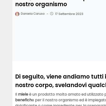
nostro organismo
Daniela Caruso
-
17 Settembre 2023
Di seguito, viene andiamo tutti i
nostro corpo, svelandovi qualche
Il
miele
è un prodotto molto amato ed utilizzato per
benefich
e per il nostro organismo ed è impiega
dolcificante o come ingrediente per la preparazio