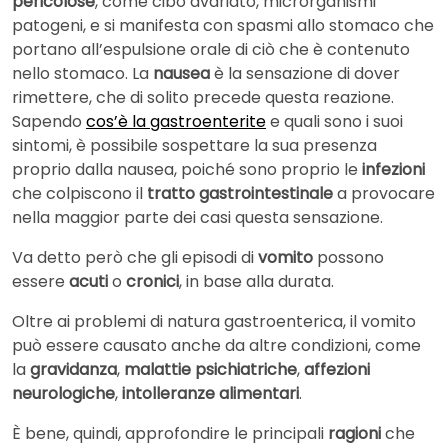
pericolose
, come cibo avariato, microrganismi
patogeni, e si manifesta con spasmi allo stomaco che
portano all’espulsione orale di ciò che è contenuto
nello stomaco. La
nausea
è la sensazione di dover
rimettere, che di solito precede questa reazione.
Sapendo
cos’è la gastroenterite
e quali sono i suoi
sintomi, è possibile sospettare la sua presenza
proprio dalla nausea, poiché sono proprio le
infezioni
che colpiscono il
tratto gastrointestinale
a provocare
nella maggior parte dei casi questa sensazione.
Va detto però che gli episodi di
vomito
possono
essere
acuti
o
cronici
, in base alla durata.
Oltre ai problemi di natura gastroenterica, il vomito
può essere causato anche da altre condizioni, come
la
gravidanza
,
malattie psichiatriche
,
affezioni
neurologiche
,
intolleranze alimentari
.
È bene, quindi, approfondire le principali
ragioni
che