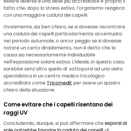
essere diverse e una delle più accreditate è proprio il
fatto che, dopo lo stress estivo, l’organismo reagisca
con una maggiore caduta dei capelli.
Ovviamente, sia ben chiaro, se si dovesse riscontrare
una caduta dei capelli particolarmente accentuata
nel periodo autunnale, o ancor peggio se si dovesse
notare un certo diradamento, non è detto che la
causa sia necessariamente individuabile
nell’esposizione solare estiva. L’ideale, in questo caso,
sarebbe senz’altro quello di sottoporsi ad una visita
specialistica in un centro medico tricologico
accreditato come
Tricomedit
per avere un quadro
chiaro della situazione.
Come evitare che i capelli risentano dei
raggi UV
Concludendo, dunque, si può affermare che
esporsi al
sole potrebbe favorire la caduta dei capelli
, di