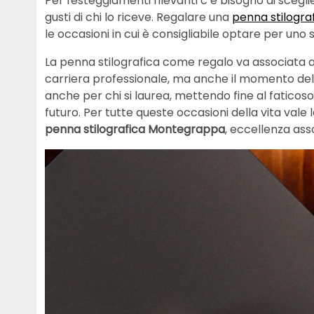
Per festeggiamenti rilevanti c’è bisogno di scegli
gusti di chi lo riceve. Regalare una
penna stilogra
le occasioni in cui è consigliabile optare per uno
La penna stilografica come regalo va associata a 
carriera professionale, ma anche il momento dell
anche per chi si laurea, mettendo fine al faticos
futuro. Per tutte queste occasioni della vita vale
penna stilografica Montegrappa
, eccellenza asso