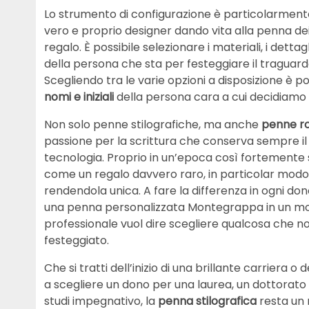
Lo strumento di configurazione è particolarmente 
vero e proprio designer dando vita alla penna dei p
regalo. È possibile selezionare i materiali, i dett
della persona che sta per festeggiare il traguar
Scegliendo tra le varie opzioni a disposizione è po
nomi e iniziali
della persona cara a cui decidiamo d
Non solo penne stilografiche, ma anche
penne ro
passione per la scrittura che conserva sempre il 
tecnologia. Proprio in un’epoca così fortemente 
come un regalo davvero raro, in particolar modo q
rendendola unica. A fare la differenza in ogni dono,
una penna personalizzata Montegrappa in un mo
professionale vuol dire scegliere qualcosa che no
festeggiato.
Che si tratti dell’inizio di una brillante carriera o 
a scegliere un dono per una laurea, un dottorato
studi impegnativo, la
penna stilografica
resta un 