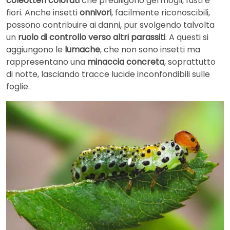
coleotteri colorati
che prediligono germogli, fusti e
fiori. Anche insetti
onnivori
, facilmente riconoscibili,
possono contribuire ai danni, pur svolgendo talvolta
un
ruolo di controllo verso altri parassiti
. A questi si
aggiungono le
lumache
, che non sono insetti ma
rappresentano una
minaccia concreta
, soprattutto
di notte, lasciando tracce lucide inconfondibili sulle
foglie.