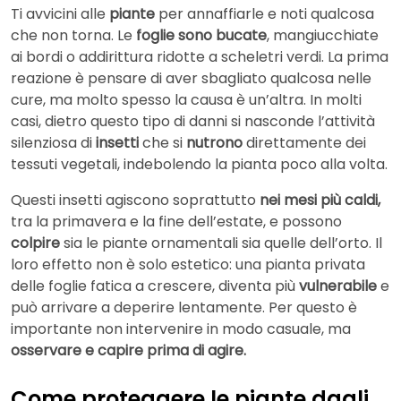
Ti avvicini alle
piante
per annaffiarle e noti qualcosa
che non torna. Le
foglie sono bucate
, mangiucchiate
ai bordi o addirittura ridotte a scheletri verdi. La prima
reazione è pensare di aver sbagliato qualcosa nelle
cure, ma molto spesso la causa è un’altra. In molti
casi, dietro questo tipo di danni si nasconde l’attività
silenziosa di
insetti
che si
nutrono
direttamente dei
tessuti vegetali, indebolendo la pianta poco alla volta.
Questi insetti agiscono soprattutto
nei mesi più caldi,
tra la primavera e la fine dell’estate, e possono
colpire
sia le piante ornamentali sia quelle dell’orto. Il
loro effetto non è solo estetico: una pianta privata
delle foglie fatica a crescere, diventa più
vulnerabile
e
può arrivare a deperire lentamente. Per questo è
importante non intervenire in modo casuale, ma
osservare e capire prima di agire.
Come proteggere le piante dagli