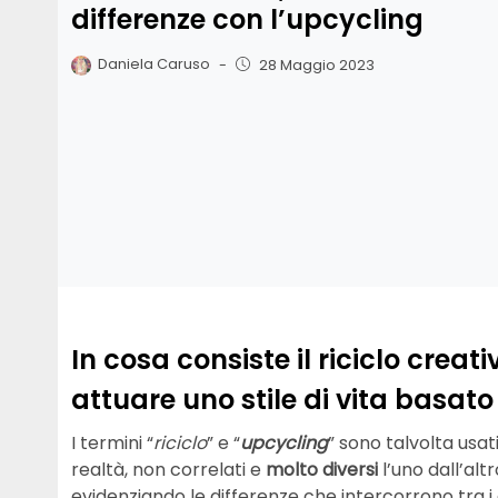
differenze con l’upcycling
Daniela Caruso
-
28 Maggio 2023
In cosa consiste il riciclo crea
attuare uno stile di vita basato s
I termini “
riciclo
” e “
upcycling
” sono talvolta usat
realtà, non correlati e
molto diversi
l’uno dall’al
evidenziando le differenze che intercorrono tra