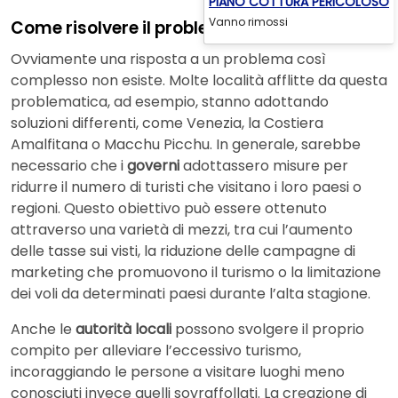
PIANO COTTURA PERICOLOSO
Vanno rimossi
Come risolvere il problema dell’overtourism
Ovviamente una risposta a un problema così
complesso non esiste. Molte località afflitte da questa
problematica, ad esempio, stanno adottando
soluzioni differenti, come Venezia, la Costiera
Amalfitana o Macchu Picchu. In generale, sarebbe
necessario che i
governi
adottassero misure per
ridurre il numero di turisti che visitano i loro paesi o
regioni. Questo obiettivo può essere ottenuto
attraverso una varietà di mezzi, tra cui l’aumento
delle tasse sui visti, la riduzione delle campagne di
marketing che promuovono il turismo o la limitazione
dei voli da determinati paesi durante l’alta stagione.
Anche le
autorità locali
possono svolgere il proprio
compito per alleviare l’eccessivo turismo,
incoraggiando le persone a visitare luoghi meno
conosciuti invece quelli sovraffollati. La creazione di