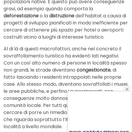
popolazioni native. E questo può avere conseguenze
gravi, ad esempio quando comporta la
deforestazione
o la
distruzione
dell’habitat a causa di
progetti di sviluppo pianificati in modo inefficiente per
cercare di ottenere più spazio per hotel o aeroporti
costruiti vicino a luoghi di interesse turistico.
Al di là di questi macrofattori, anche nel concreto il
sovraffollamento turistico ha evidenti lati negativi.
Con un così alto numero di persone in località spesso
non grandi, le strade diventano
congestionate
, di
fatto lasciando i residenti intrappolati nelle proprie
case. Allo stesso modo, diventano sovraffollati i musei,
le aree pubbliche, e perfino i supermercati, con
conseguenze molto dannose per la vita della
comunità locale. Per tutti questi motivi è necessario
cercare di porre un rimedio a questa problematica
che riguarda soprattutto l’Italia, ma anche altre
località a livello mondiale.