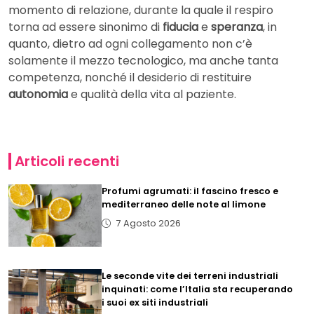
momento di relazione, durante la quale il respiro
torna ad essere sinonimo di
fiducia
e
speranza
, in
quanto, dietro ad ogni collegamento non c’è
solamente il mezzo tecnologico, ma anche tanta
competenza, nonché il desiderio di restituire
autonomia
e qualità della vita al paziente.
Articoli recenti
Profumi agrumati: il fascino fresco e
mediterraneo delle note al limone
7 Agosto 2026
Le seconde vite dei terreni industriali
inquinati: come l’Italia sta recuperando
i suoi ex siti industriali