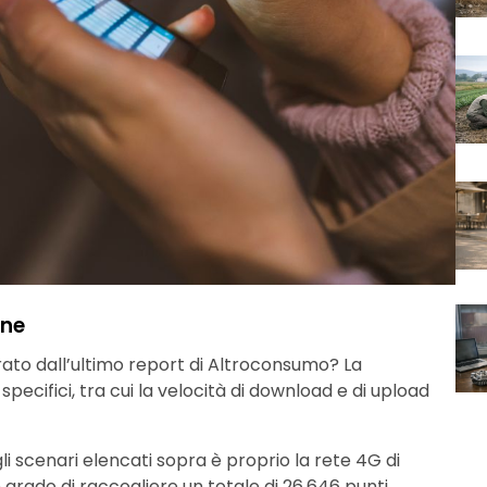
one
rato dall’ultimo report di Altroconsumo? La
pecifici, tra cui la velocità di download e di upload
li scenari elencati sopra è proprio la rete 4G di
in grado di raccogliere un totale di 26.646 punti