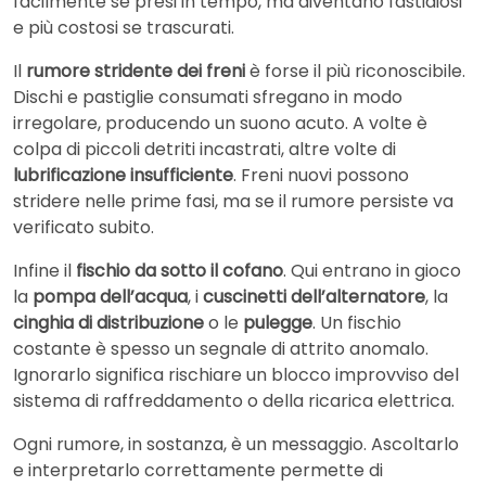
facilmente se presi in tempo, ma diventano fastidiosi
e più costosi se trascurati.
Il
rumore stridente dei freni
è forse il più riconoscibile.
Dischi e pastiglie consumati sfregano in modo
irregolare, producendo un suono acuto. A volte è
colpa di piccoli detriti incastrati, altre volte di
lubrificazione insufficiente
. Freni nuovi possono
stridere nelle prime fasi, ma se il rumore persiste va
verificato subito.
Infine il
fischio da sotto il cofano
. Qui entrano in gioco
la
pompa dell’acqua
, i
cuscinetti dell’alternatore
, la
cinghia di distribuzione
o le
pulegge
. Un fischio
costante è spesso un segnale di attrito anomalo.
Ignorarlo significa rischiare un blocco improvviso del
sistema di raffreddamento o della ricarica elettrica.
Ogni rumore, in sostanza, è un messaggio. Ascoltarlo
e interpretarlo correttamente permette di