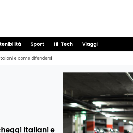
tenibilità
Sport
Hi-Tech
Viaggi
 italiani e come difendersi
cheggi italiani e