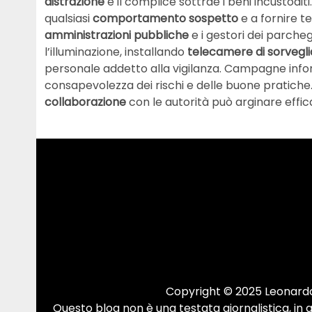
distrazione
e il complice sottrae i beni incustodi
qualsiasi
comportamento sospetto
e a fornire te
amministrazioni pubbliche
e i gestori dei parch
l’illuminazione, installando
telecamere di sorvegl
personale addetto alla vigilanza. Campagne inf
consapevolezza dei rischi e delle buone pratiche
collaborazione
con le autorità può arginare effi
Copyright © 2025 Leonardo.
Questo blog non è una testata giornalistica, in