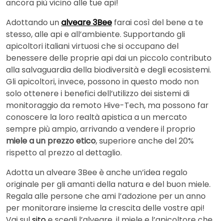
ancora più vicino alle tue api!
Adottando un
alveare 3Bee
farai così del bene a te
stesso, alle api e all’ambiente. Supportando gli
apicoltori italiani virtuosi che si occupano del
benessere delle proprie api dai un piccolo contributo
alla salvaguardia della biodiversità e degli ecosistemi.
Gli apicoltori, invece, possono in questo modo non
solo ottenere i benefici dell’utilizzo dei sistemi di
monitoraggio da remoto Hive-Tech, ma possono far
conoscere la loro realtà apistica a un mercato
sempre più ampio, arrivando a vendere il proprio
miele a un prezzo etico
, superiore anche del 20%
rispetto al prezzo al dettaglio.
Adotta un alveare 3Bee è anche un’idea regalo
originale per gli amanti della natura e del buon miele.
Regala alle persone che ami l’adozione per un anno
per monitorare insieme la crescita delle vostre api!
Vai sul
sito
e scegli l’alveare, il miele e l’apicoltore che