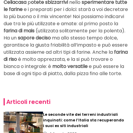
Celiacasa
p
otete sbizzarrivi
nello
sperimentare tutte
le farine
e i preparati per i dolci: starà a voi decretare
la più buona o il mix vincente! Noi possiamo indicarvi
due tra le più utilizzate e amate: al primo posto la
farina di mais
(utilizzata solitamente per la polenta).
Ha un
sapore deciso
ma allo stesso tempo dolce,
garantisce la giusta friabilità all’impasto e può essere
utilizzata assieme ad altri tipi di farine. Anche la
farina
di riso
è molto apprezzata, e la si può trovare o
bianca o integrale: è
molto versatile
e può essere la
base di ogni tipo di piatto, dalla pizza fino alle torte.
Articoli recenti
Le seconde vite dei terreni industriali
inquinati: come l’Italia sta recuperando
i suoi ex siti industriali