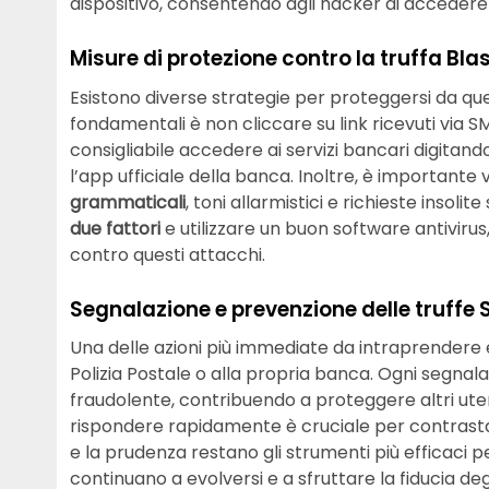
dispositivo, consentendo agli hacker di accedere 
Misure di protezione contro la truffa Bla
Esistono diverse strategie per proteggersi da que
fondamentali è non cliccare su link ricevuti via SM
consigliabile accedere ai servizi bancari digitan
l’app ufficiale della banca. Inoltre, è important
grammaticali
, toni allarmistici e richieste insolit
due fattori
e utilizzare un buon software antivir
contro questi attacchi.
Segnalazione e prevenzione delle truffe
Una delle azioni più immediate da intraprendere è
Polizia Postale o alla propria banca. Ogni segna
fraudolente, contribuendo a proteggere altri utent
rispondere rapidamente è cruciale per contras
e la prudenza restano gli strumenti più efficaci p
continuano a evolversi e a sfruttare la fiducia degl