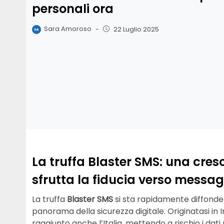
personali ora
Sara Amoroso
-
22 Luglio 2025
La truffa Blaster SMS: una cres
sfrutta la fiducia verso messaggi
La truffa
Blaster SMS
si sta rapidamente diffonde
panorama della sicurezza digitale. Originatasi in 
raggiunto anche l’Italia, mettendo a rischio i dati p