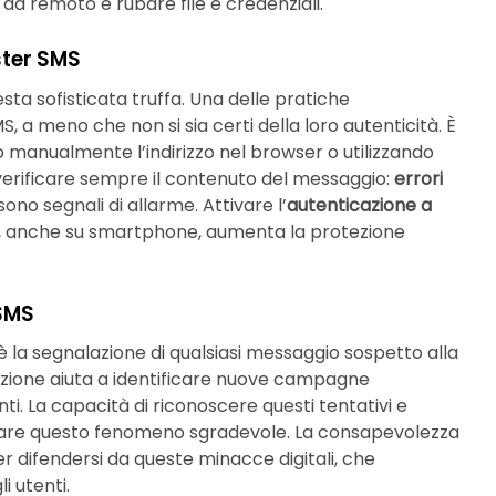
da remoto e rubare file e credenziali.
ster SMS
sta sofisticata truffa. Una delle pratiche
S, a meno che non si sia certi della loro autenticità. È
do manualmente l’indirizzo nel browser o utilizzando
e verificare sempre il contenuto del messaggio:
errori
e sono segnali di allarme. Attivare l’
autenticazione a
us, anche su smartphone, aumenta la protezione
 SMS
 la segnalazione di qualsiasi messaggio sospetto alla
lazione aiuta a identificare nuove campagne
i. La capacità di riconoscere questi tentativi e
tare questo fenomeno sgradevole. La consapevolezza
er difendersi da queste minacce digitali, che
i utenti.