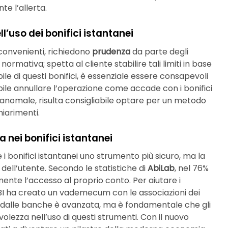
te l’allerta.
l’uso dei bonifici istantanei
convenienti, richiedono
prudenza
da parte degli
normativa; spetta al cliente stabilire tali limiti in base
le di questi bonifici, è essenziale essere consapevoli
ssibile annullare l’operazione come accade con i bonifici
i anomale, risulta consigliabile optare per un metodo
iarimenti.
a nei bonifici istantanei
 i bonifici istantanei uno strumento più sicuro, ma la
dell’utente. Secondo le statistiche di
AbiLab
, nel 76%
mente l’accesso al proprio conto. Per aiutare i
ABI ha creato un vademecum con le associazioni dei
 dalle banche è avanzata, ma è fondamentale che gli
olezza nell’uso di questi strumenti. Con il nuovo