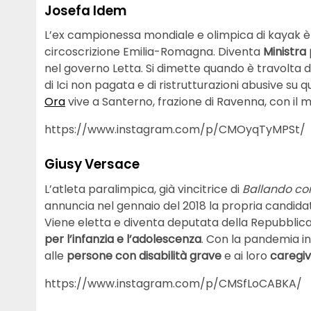
Josefa Idem
L’ex campionessa mondiale e olimpica di kayak è 
circoscrizione Emilia-Romagna. Diventa
Ministra 
nel governo Letta. Si dimette quando è travolta d
di Ici non pagata e di ristrutturazioni abusive s
Ora
vive a Santerno, frazione di Ravenna, con il ma
https://www.instagram.com/p/CMOyqTyMPSt/
Giusy Versace
L’atleta paralimpica, già vincitrice di
Ballando con
annuncia nel gennaio del 2018 la propria candidatura
Viene eletta e diventa deputata della Repubblica
per l’infanzia e l’adolescenza
. Con la pandemia in
alle
persone con disabilità grave
e ai loro
caregi
https://www.instagram.com/p/CMSfLoCABKA/