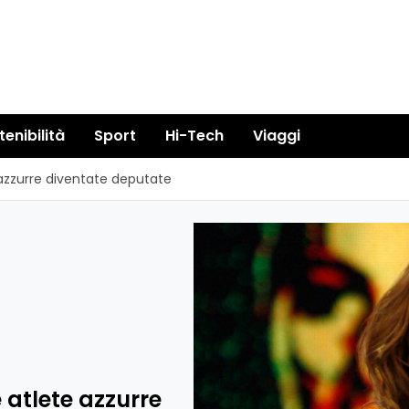
tenibilità
Sport
Hi-Tech
Viaggi
te azzurre diventate deputate
e atlete azzurre