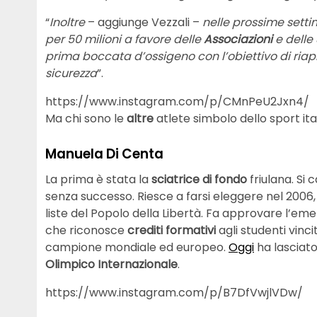
“
Inoltre
– aggiunge Vezzali –
nelle prossime setti
per 50 milioni a favore delle
Associazioni
e delle
prima boccata d’ossigeno con l’obiettivo di riapri
sicurezza
”.
https://www.instagram.com/p/CMnPeU2Jxn4/
Ma chi sono le
altre
atlete simbolo dello sport ita
Manuela Di Centa
La prima è stata la
sciatrice di fondo
friulana. Si 
senza successo. Riesce a farsi eleggere nel 2006, 
liste del Popolo della Libertà. Fa approvare l’e
che riconosce
crediti formativi
agli studenti vinci
campione mondiale ed europeo.
Oggi
ha lasciato
Olimpico Internazionale
.
https://www.instagram.com/p/B7DfVwjlVDw/