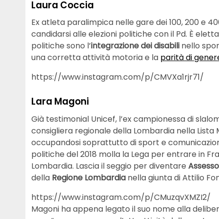
Laura Coccia
Ex atleta paralimpica nelle gare dei 100, 200 e 4
candidarsi alle elezioni politiche con il Pd. È elet
politiche sono l’
integrazione dei disabili
nello sport
una corretta attività motoria e la
parità di gener
https://www.instagram.com/p/CMVXa1rjr71/
Lara Magoni
Già testimonial Unicef, l’ex campionessa di slalom
consigliera regionale della Lombardia nella Lista 
occupandosi soprattutto di sport e comunicazione,
politiche del 2018 molla la Lega per entrare in Frat
Lombardia. Lascia il seggio per diventare
Assessor
della
Regione Lombardia
nella giunta di Attilio Fo
https://www.instagram.com/p/CMuzqvXMZI2/
Magoni ha appena legato il suo nome alla delibe