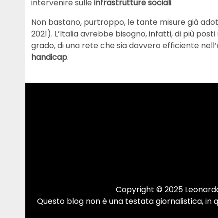
intervenire sulle
infrastrutture sociali
.
Non bastano, purtroppo, le tante misure già adott
2021). L’Italia avrebbe bisogno, infatti, di più posti
grado, di una rete che sia davvero efficiente nell’
handicap
.
Copyright © 2025 Leonardo.
Questo blog non è una testata giornalistica, in