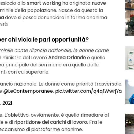
ssiccio allo
smart working
ha originato
nuove
minile della popolazione. Nasce da questo la
ma
dove si possa denunciare in forma anonima
nità
.
 chi viola le pari opportunità?
minile come rilancio nazionale, le donne come
, il ministro del Lavoro
Andrea Orlando
e quello
ema principale del seminario era quello delle
enti con cui superarle.
ancio nazionale. Le donne come priorità trasversale.
de
@LeContemporanee
.
pic.twitter.com/q4qfWwrjYa
, 2021
ve. L’obiettivo, ovviamente, è quello
rimediare al
e e di
ripartizione dei carichi di lavoro
. Fra le
meccanismo di piattaforme anonime.