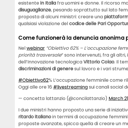
esistente
in Italia
fra uomini e donne. Il ricorso ma
disuguaglianze
, pesando soprattutto sul lato fem
proposta di alcuni ministri: creare una
piattafor
qualsiasi violazione del
codice delle Pari Opportu
Come funzionerà la denuncia anonima per
Nel
webinar
“Obiettivo 62% – L’occupazione fem
priorità trasversale
” sono intervenuti, fra gli altri
dell’Innovazione tecnologica
Vittorio Colao
. Il t
discriminazioni di genere
sul lavoro e i vari strum
#Obiettivo62
% L’occupazione femminile come ril
Oggi alle ore 16
#livestreaming
sui canali social 
— concetta lattanzio (@concilattanzio)
March 21
I due ministri hanno proposto una serie di iniziati
ritardo italiano
in termini di occupazione femminil
proposte avanzate, spicca quella di creare un 