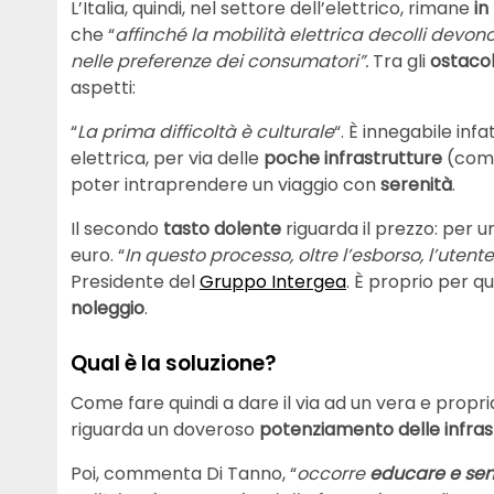
L’Italia, quindi, nel settore dell’elettrico, rimane
in
che “
affinché la mobilità elettrica decolli devon
nelle preferenze dei consumatori”.
Tra gli
ostacol
aspetti:
“
La prima difficoltà è culturale
“. È innegabile inf
elettrica, per via delle
poche infrastrutture
(com
poter intraprendere un viaggio con
serenità
.
Il secondo
tasto dolente
riguarda il prezzo: per un
euro. “
In questo processo, oltre l’esborso, l’uten
Presidente del
Gruppo Intergea
. È proprio per qu
noleggio
.
Qual è la soluzione?
Come fare quindi a dare il via ad un vera e propr
riguarda un doveroso
potenziamento delle infras
Poi, commenta Di Tanno, “
occorre
educare e sens