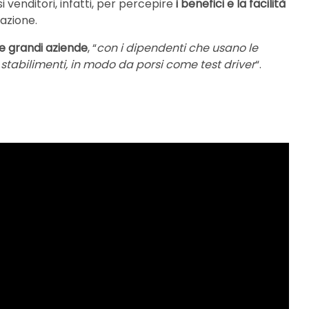
ssi venditori, infatti, per percepire
i benefici e la facilità
azione.
e grandi aziende
, “
con i dipendenti che usano le
li stabilimenti, in modo da porsi come test driver
“.