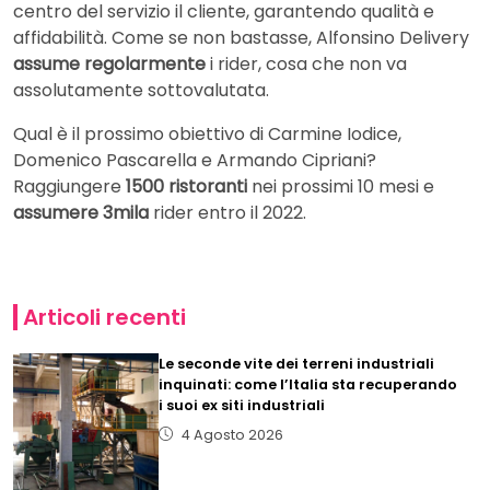
centro del servizio il cliente, garantendo qualità e
affidabilità. Come se non bastasse, Alfonsino Delivery
assume regolarmente
i rider, cosa che non va
assolutamente sottovalutata.
Qual è il prossimo obiettivo di Carmine Iodice,
Domenico Pascarella e Armando Cipriani?
Raggiungere
1500 ristoranti
nei prossimi 10 mesi e
assumere 3mila
rider entro il 2022.
Articoli recenti
Le seconde vite dei terreni industriali
inquinati: come l’Italia sta recuperando
i suoi ex siti industriali
4 Agosto 2026