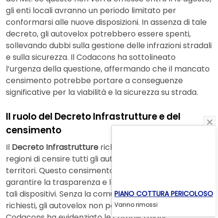
gli enti locali avranno un periodo limitato per
conformarsi alle nuove disposizioni. In assenza di tale
decreto, gli autovelox potrebbero essere spenti,
sollevando dubbi sulla gestione delle infrazioni stradali
e sulla sicurezza. Il Codacons ha sottolineato
l’urgenza della questione, affermando che il mancato
censimento potrebbe portare a conseguenze
significative per la viabilità e la sicurezza su strada.
Il ruolo del Decreto Infrastrutture e del
censimento
Il
Decreto Infrastrutture
richiede a comuni, province e
regioni di censire tutti gli autovelox presenti sui loro
territori. Questo censimento è fondamentale per
garantire la trasparenza e la legittimità nell’utilizzo di
tali dispositivi. Senza la comunicazione dei dati
PIANO COTTURA PERICOLOSO
richiesti, gli autovelox non potranno essere utilizzati. Il
Vanno rimossi
Codacons ha evidenziato le complicazioni