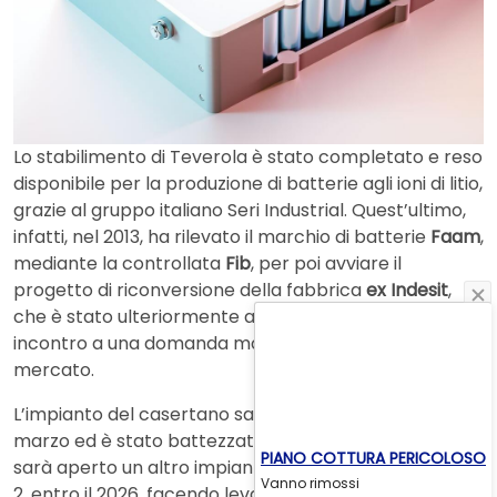
Lo stabilimento di Teverola è stato completato e reso
disponibile per la produzione di batterie agli ioni di litio,
grazie al gruppo italiano Seri Industrial. Quest’ultimo,
infatti, nel 2013, ha rilevato il marchio di batterie
Faam
,
mediante la controllata
Fib
, per poi avviare il
progetto di riconversione della fabbrica
ex Indesit
,
che è stato ulteriormente ampliato anche per venire
incontro a una domanda maggiore proveniente dal
mercato.
L’impianto del casertano sarà inaugurato nel mese di
marzo ed è stato battezzato
Teverola 1
, in quanto
PIANO COTTURA PERICOLOSO
sarà aperto un altro impianto, denominato Teverola
Vanno rimossi
2, entro il 2026, facendo leva sui finanziamenti