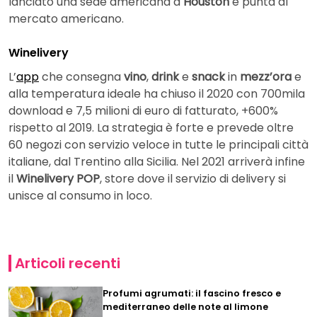
lanciato una sede americana a
Houston
e punta al
mercato americano.
Winelivery
L’
app
che consegna
vino
,
drink
e
snack
in
mezz’ora
e
alla temperatura ideale ha chiuso il 2020 con 700mila
download e 7,5 milioni di euro di fatturato, +600%
rispetto al 2019. La strategia è forte e prevede oltre
60 negozi con servizio veloce in tutte le principali città
italiane, dal Trentino alla Sicilia. Nel 2021 arriverà infine
il
Winelivery POP
, store dove il servizio di delivery si
unisce al consumo in loco.
Articoli recenti
Profumi agrumati: il fascino fresco e
mediterraneo delle note al limone