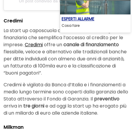
Un post condiviso da Renzo Rosso (@renzorosso)
ESPERTI ALLARME
Credimi
Cosa fare
La start up caposcuola del fintech, la tecnologia
finanziaria che semplifica l’accesso al credito per le
imprese.
Credimi
offre un
canale di finanziamento
flessibile, veloce e alternativo alle tradizionali banche
per ditte individuali con almeno due anni di anzianità,
un fatturato di 100mila euro e la classificazione di
“buoni pagatori”.
Credimi è vigilata da Banca d’Italia e i finanziamenti a
medio lungo termine sono coperti dalla garanzia dello
Stato attraverso il Fondo di Garanzia. Il
preventivo
arriva in
tre giorni
e ad oggi la start up ha erogato più
di un miliardo di euro alle aziende italiane.
Milkman