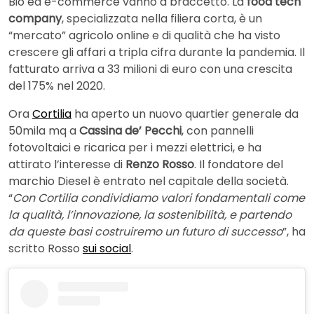
Bio ed e-commerce vanno a braccetto. La
food tech
company
, specializzata nella filiera corta, è un
“mercato” agricolo online e di qualità che ha visto
crescere gli affari a tripla cifra durante la pandemia. Il
fatturato arriva a 33 milioni di euro con una crescita
del 175% nel 2020.
Ora
Cortilia
ha aperto un nuovo quartier generale da
50mila mq a
Cassina de’ Pecchi
, con pannelli
fotovoltaici e ricarica per i mezzi elettrici, e ha
attirato l’interesse di
Renzo Rosso
. Il fondatore del
marchio Diesel è entrato nel capitale della società.
“
Con Cortilia condividiamo valori fondamentali come
la qualità, l’innovazione, la sostenibilità, e partendo
da queste basi costruiremo un futuro di successo
”, ha
scritto Rosso
sui social
.