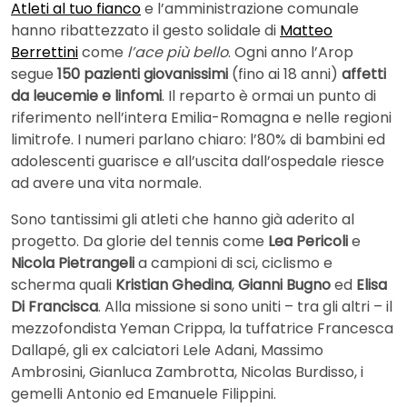
Atleti al tuo fianco
e l’amministrazione comunale
hanno ribattezzato il gesto solidale di
Matteo
Berrettini
come
l’ace più bello
. Ogni anno l’Arop
segue
150 pazienti giovanissimi
(fino ai 18 anni)
affetti
da leucemie e linfomi
. Il reparto è ormai un punto di
riferimento nell’intera Emilia-Romagna e nelle regioni
limitrofe. I numeri parlano chiaro: l’80% di bambini ed
adolescenti guarisce e all’uscita dall’ospedale riesce
ad avere una vita normale.
Sono tantissimi gli atleti che hanno già aderito al
progetto. Da glorie del tennis come
Lea Pericoli
e
Nicola Pietrangeli
a campioni di sci, ciclismo e
scherma quali
Kristian Ghedina
,
Gianni Bugno
ed
Elisa
Di Francisca
. Alla missione si sono uniti – tra gli altri – il
mezzofondista Yeman Crippa, la tuffatrice Francesca
Dallapé, gli ex calciatori Lele Adani, Massimo
Ambrosini, Gianluca Zambrotta, Nicolas Burdisso, i
gemelli Antonio ed Emanuele Filippini.