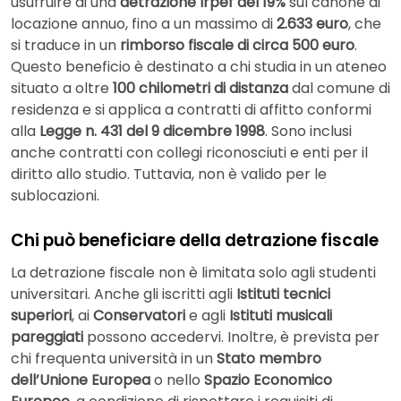
usufruire di una
detrazione Irpef del 19%
sul canone di
locazione annuo, fino a un massimo di
2.633 euro
, che
si traduce in un
rimborso fiscale di circa 500 euro
.
Questo beneficio è destinato a chi studia in un ateneo
situato a oltre
100 chilometri di distanza
dal comune di
residenza e si applica a contratti di affitto conformi
alla
Legge n. 431 del 9 dicembre 1998
. Sono inclusi
anche contratti con collegi riconosciuti e enti per il
diritto allo studio. Tuttavia, non è valido per le
sublocazioni.
Chi può beneficiare della detrazione fiscale
La detrazione fiscale non è limitata solo agli studenti
universitari. Anche gli iscritti agli
Istituti tecnici
superiori
, ai
Conservatori
e agli
Istituti musicali
pareggiati
possono accedervi. Inoltre, è prevista per
chi frequenta università in un
Stato membro
dell’Unione Europea
o nello
Spazio Economico