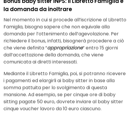
Bonus baby sitter INPS: il Libretto Famiglia e
la domanda da inoltrare
Nel momento in cui si procede all’iscrizione al Libretto
Famiglia, bisogna sapere che non equivale alla
domanda per l’ottenimento dell’agevolazione. Per
richiedere il bonus, infatti, bisognerà procedere a ciò
che viene definita “
appropriazione
” entro 15 giorni
dall’accettazione della domanda, che viene
comunicata ai diretti interessati.
Mediante il Libretto Famiglia, poi, si potranno ricevere
i pagamenti ed elargirli ai baby sitter in base alla
somma pattuita per lo svolgimento di questa
mansione. Ad esempio, se per cinque ore di baby
sitting pagate 50 euro, dovrete inviare al baby sitter
cinque voucher lavoro da 10 euro ciascuno.