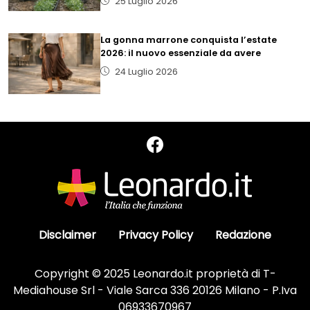
25 Luglio 2026
La gonna marrone conquista l’estate
2026: il nuovo essenziale da avere
24 Luglio 2026
Disclaimer
Privacy Policy
Redazione
Copyright © 2025 Leonardo.it proprietà di T-
Mediahouse Srl - Viale Sarca 336 20126 Milano - P.Iva
06933670967