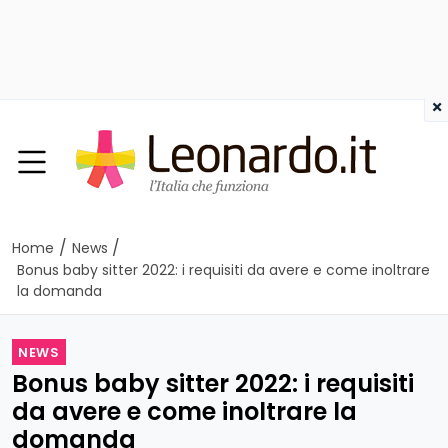
×
/
/
Home
News
Bonus baby sitter 2022: i requisiti da avere e come inoltrare
la domanda
NEWS
Bonus baby sitter 2022: i requisiti
da avere e come inoltrare la
domanda