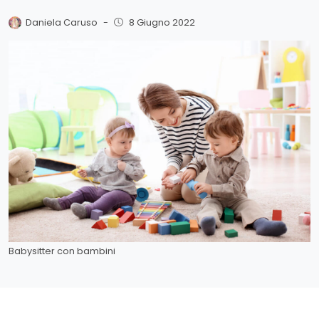
Daniela Caruso
-
8 Giugno 2022
Babysitter con bambini