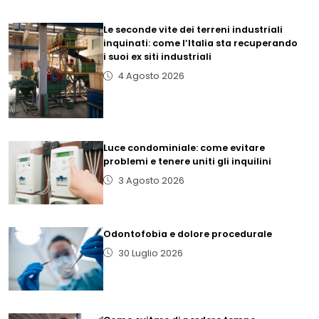
Le seconde vite dei terreni industriali
inquinati: come l’Italia sta recuperando
i suoi ex siti industriali
4 Agosto 2026
Luce condominiale: come evitare
problemi e tenere uniti gli inquilini
3 Agosto 2026
Odontofobia e dolore procedurale
30 Luglio 2026