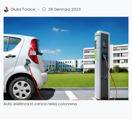
Giulia Tolace
-
26 Gennaio 2023
Auto elettrica in carica nella colonnina