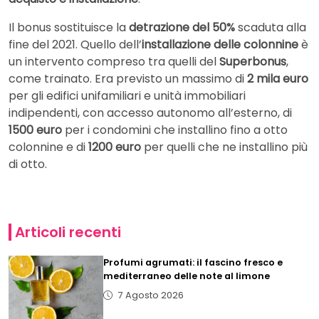
Il bonus sostituisce la
detrazione del 50%
scaduta alla
fine del 2021. Quello dell’
installazione delle colonnine
è
un intervento compreso tra quelli del
Superbonus
,
come trainato. Era previsto un massimo di
2 mila euro
per gli edifici unifamiliari e unità immobiliari
indipendenti, con accesso autonomo all’esterno, di
1500 euro
per i condomini che installino fino a otto
colonnine e di
1200 euro
per quelli che ne installino più
di otto.
Articoli recenti
Profumi agrumati: il fascino fresco e
mediterraneo delle note al limone
7 Agosto 2026