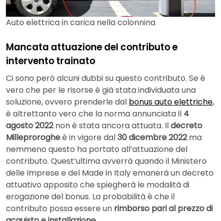
Auto elettrica in carica nella colonnina
Mancata attuazione del contributo e
intervento trainato
Ci sono però alcuni dubbi su questo contributo. Se è
vero che per le risorse è già stata individuata una
soluzione, ovvero prenderle dal
bonus auto elettriche
,
è altrettanto vero che la norma annunciata il
4
agosto 2022
non è stata ancora attuata. Il
decreto
Milleproroghe
è in vigore dal
30 dicembre 2022
ma
nemmeno questo ha portato all’attuazione del
contributo. Quest’ultima avverrà quando il Ministero
delle Imprese e del Made in Italy emanerà un decreto
attuativo apposito che spiegherà le modalità di
erogazione del bonus. La probabilità è che il
contributo possa essere un
rimborso pari al prezzo di
acquisto e installazione
.