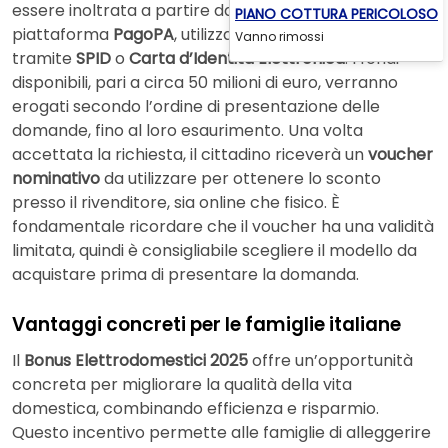
essere inoltrata a partire da settembre tramite la
PIANO COTTURA PERICOLOSO
piattaforma
PagoPA
, utilizzando l’autenticazione
Vanno rimossi
tramite
SPID
o
Carta d’Identità Elettronica
. I fondi
disponibili, pari a circa 50 milioni di euro, verranno
erogati secondo l’ordine di presentazione delle
domande, fino al loro esaurimento. Una volta
accettata la richiesta, il cittadino riceverà un
voucher
nominativo
da utilizzare per ottenere lo sconto
presso il rivenditore, sia online che fisico. È
fondamentale ricordare che il voucher ha una validità
limitata, quindi è consigliabile scegliere il modello da
acquistare prima di presentare la domanda.
Vantaggi concreti per le famiglie italiane
Il
Bonus Elettrodomestici 2025
offre un’opportunità
concreta per migliorare la qualità della vita
domestica, combinando efficienza e risparmio.
Questo incentivo permette alle famiglie di alleggerire