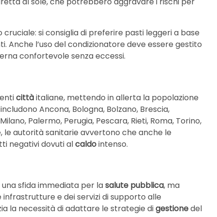
 diretta al sole, che potrebbero aggravare i rischi per
 cruciale: si consiglia di preferire pasti leggeri a base
nti. Anche l’uso del condizionatore deve essere gestito
rna confortevole senza eccessi.
venti
città
italiane, mettendo in allerta la popolazione
so includono Ancona, Bologna, Bolzano, Brescia,
ilano, Palermo, Perugia, Pescara, Rieti, Roma, Torino,
e, le autorità sanitarie avvertono che anche le
i negativi dovuti al
caldo
intenso.
una sfida immediata per la
salute pubblica
, ma
 infrastrutture e dei servizi di supporto alle
a la necessità di adattare le strategie di
gestione
del