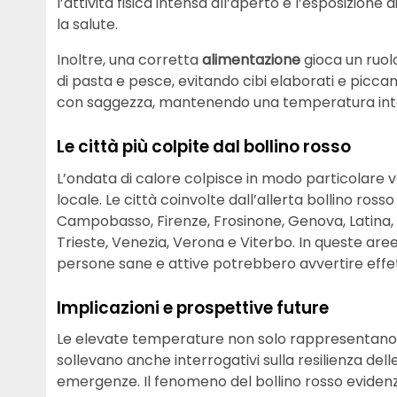
l’attività fisica intensa all’aperto e l’esposizione
la salute.
Inoltre, una corretta
alimentazione
gioca un ruolo
di pasta e pesce, evitando cibi elaborati e picca
con saggezza, mantenendo una temperatura inte
Le città più colpite dal bollino rosso
L’ondata di calore colpisce in modo particolare 
locale. Le città coinvolte dall’allerta bollino ros
Campobasso, Firenze, Frosinone, Genova, Latina, M
Trieste, Venezia, Verona e Viterbo. In queste are
persone sane e attive potrebbero avvertire effett
Implicazioni e prospettive future
Le elevate temperature non solo rappresentano 
sollevano anche interrogativi sulla resilienza delle
emergenze. Il fenomeno del bollino rosso evidenzi