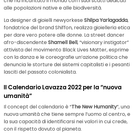
che ha incantato il mondo con i suoi scatti dedicati
alle popolazioni native e alle biodiversità.
La designer di gioielli newyorkese
Shilpa Yarlagadda
,
fondatrice del brand Shiffon, realizza gioielleria etica
per dare vero potere alle donne. La street dancer
afro-discendente
Shamell Bell
, “visionary instigator”
attivista del movimento Black Lives Matter, esprime
con la danza e le coreografie un’azione politica che
denuncia le storture dei sistemi capitalisti e i pesanti
lasciti del passato colonialista.
Il Calendario Lavazza 2022 per la “nuova
umanità”
Il concept del calendario è “
The New Humanity
”, una
nuova umanità che tiene sempre l’uomo al centro, e
la sua capacità di identificarsi nei valori in cui crede,
con il rispetto dovuto al pianeta.