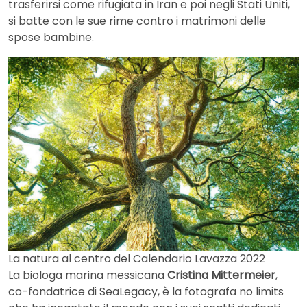
trasferirsi come rifugiata in Iran e poi negli Stati Uniti,
si batte con le sue rime contro i matrimoni delle
spose bambine.
La natura al centro del Calendario Lavazza 2022
La biologa marina messicana
Cristina Mittermeier
,
co-fondatrice di SeaLegacy, è la fotografa no limits