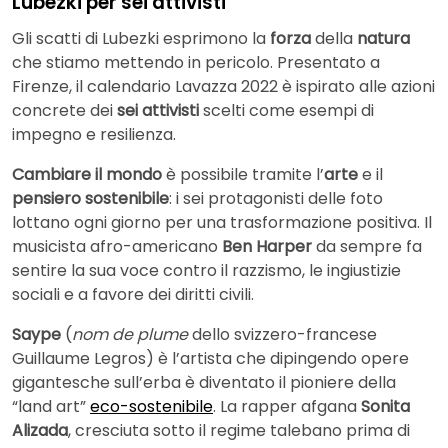
Lubezki per sei attivisti
Gli scatti di Lubezki esprimono la
forza
della
natura
che stiamo mettendo in pericolo. Presentato a
Firenze, il calendario Lavazza 2022 è ispirato alle azioni
concrete dei
sei attivisti
scelti come esempi di
impegno e resilienza.
Cambiare il mondo
è possibile tramite l’
arte
e il
pensiero sostenibile
: i sei protagonisti delle foto
lottano ogni giorno per una trasformazione positiva. Il
musicista afro-americano
Ben Harper
da sempre fa
sentire la sua voce contro il razzismo, le ingiustizie
sociali e a favore dei diritti civili.
Saype
(
nom de plume
dello svizzero-francese
Guillaume Legros) è l’artista che dipingendo opere
gigantesche sull’erba è diventato il pioniere della
“land art”
eco-sostenibile
. La rapper afgana
Sonita
Alizada
, cresciuta sotto il regime talebano prima di