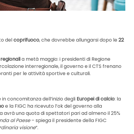
to del
coprifuoco
, che dovrebbe allungarsi dopo le
22
 regionali
a metà maggio: i presidenti di Regione
ircolazione interregionale, il governo e il CTS frenano
anti per le attività sportive e culturali.
 in concomitanza dell’inizio degli
Europei di calcio
: la
no
e la FIGC ha ricevuto l’ok del governo alla
a avrà una quota di spettatori pari ad almeno il 25%
anda al Paese
– spiega il presidente della FIGC
rdinaria visione
”.