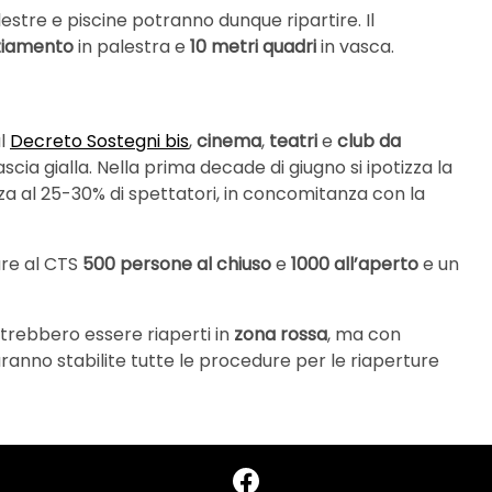
lestre e piscine potranno dunque ripartire. Il
nziamento
in palestra e
10 metri quadri
in vasca.
al
Decreto Sostegni bis
,
cinema
,
teatri
e
club da
cia gialla. Nella prima decade di giugno si ipotizza la
a al 25-30% di spettatori, in concomitanza con la
are al CTS
500 persone al chiuso
e
1000 all’aperto
e un
otrebbero essere riaperti in
zona rossa
, ma con
saranno stabilite tutte le procedure per le riaperture