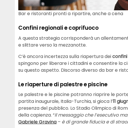
Bar e ristoranti pronti a ripartire, anche a cena
Confini regionali e coprifuoco
A questa strategia corrisponderà un allentamen
e slittare verso la mezzanotte.
C’è ancora incertezza sulla riapertura dei
confini
spingono per liberare i cittadini e consentire la c
su questo aspetto. Discorso diverso da bar e ristor
Le riaperture di palestre e piscine
Le palestre e le piscine potranno riaprire le porte
partita inaugurale, Italia-Turchia, si gioca l’
11 giug
presenza del pubblico. Lo Stadio Olimpico di Rom
della capienza. “
Il messaggio che l’esecutivo m
Gabriele Gravina
–
è di grande fiducia e di strao