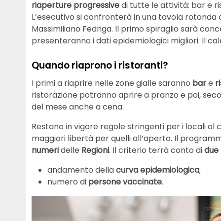
riaperture progressive
di tutte le attività: bar e 
L’esecutivo si confronterà in una tavola rotonda 
Massimiliano Fedriga. Il primo spiraglio sarà conce
presenteranno i dati epidemiologici migliori. Il c
Quando riaprono i ristoranti?
I primi a riaprire nelle zone gialle saranno
bar
e
r
ristorazione potranno aprire a pranzo e poi, secon
del mese anche a cena.
Restano in vigore regole stringenti per i locali al 
maggiori libertà per quelli all’aperto. Il program
numeri
delle
Regioni
. Il criterio terrà conto di
due 
andamento della
curva epidemiologica
;
numero di
persone vaccinate
.