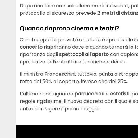
Dopo una fase con soli allenamenti individuali, pa
protocollo di sicurezza prevede
2 metri di dista
Quando riaprono cinema e teatri?
Con il supporto previsto a cultura e spettacoli d
concerto
riapriranno dove e quando tornerà la fas
ripartenza degli
spettacoli all’aperto
con capienz
ripartenza delle strutture turistiche e dei lidi.
Il ministro Franceschini, tuttavia, punta a strapp
tetto del 50% al coperto, invece che del 25%.
L’ultimo nodo riguarda
parrucchieri
e
estetisti
: p
regole rigidissime. Il nuovo decreto con il quale 
entrerà in vigore il primo maggio.