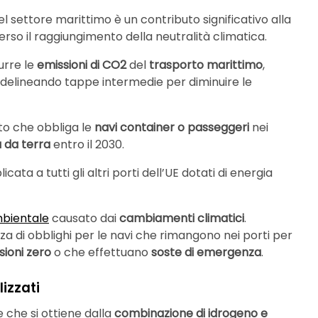
el settore marittimo è un contributo significativo alla
rso il raggiungimento della neutralità climatica.
urre le
emissioni di CO2
del
trasporto marittimo
,
delineando tappe intermedie per diminuire le
o che obbliga le
navi container o passeggeri
nei
tà da terra
entro il 2030.
ta a tutti gli altri porti dell’UE dotati di energia
mbientale
causato dai
cambiamenti climatici
.
za di obblighi per le navi che rimangono nei porti per
sioni zero
o che effettuano
soste di emergenza
.
izzati
e che si ottiene dalla
combinazione di idrogeno e