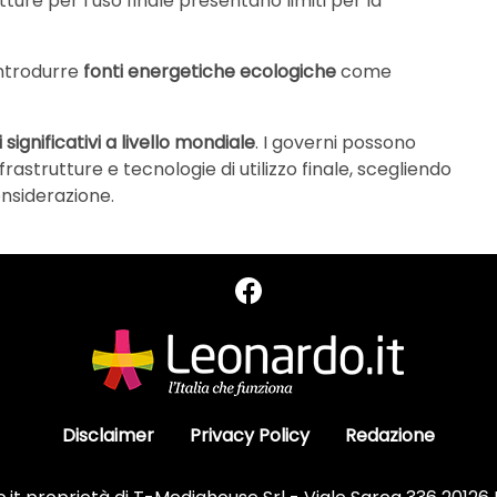
utture per l’uso finale presentano limiti per la
introdurre
fonti energetiche ecologiche
come
i significativi a livello mondiale
. I governi possono
nfrastrutture e tecnologie di utilizzo finale, scegliendo
onsiderazione.
Disclaimer
Privacy Policy
Redazione