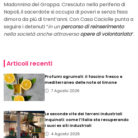
Madonnina del Grappa. Cresciuto nella periferia di
Napoli, il sacerdote si occupa di poveri e senza fissa
dimora da più di trent’anni. Con Casa Caciolle punta a
seguire i detenuti “
in un
percorso di reinserimento
nella società anche attraverso
opere di volontariato
”.
Articoli recenti
Profumi agrumati: il fascino fresco e
mediterraneo delle note al limone
7 Agosto 2026
Le seconde vite dei terreni industriali
inquinati: come l’Italia sta recuperando
i suoi ex siti industriali
4 Agosto 2026