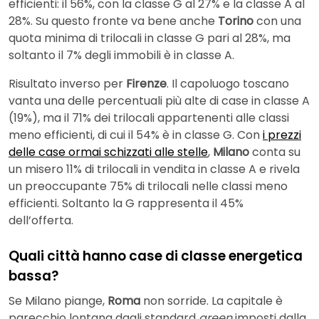
efficienti: il 56%, con la classe G al 27% e la classe A al
28%. Su questo fronte va bene anche
Torino
con una
quota minima di trilocali in classe G pari al 28%, ma
soltanto il 7% degli immobili è in classe A.
Risultato inverso per
Firenze
. Il capoluogo toscano
vanta una delle percentuali più alte di case in classe A
(19%), ma il 71% dei trilocali appartenenti alle classi
meno efficienti, di cui il 54% è in classe G. Con
i prezzi
delle case ormai schizzati alle stelle
,
Milano
conta su
un misero 11% di trilocali in vendita in classe A e rivela
un preoccupante 75% di trilocali nelle classi meno
efficienti. Soltanto la G rappresenta il 45%
dell’offerta.
Quali città hanno case di classe energetica
bassa?
Se Milano piange,
Roma
non sorride. La capitale è
parecchio lontana dagli standard
green
imposti dalla