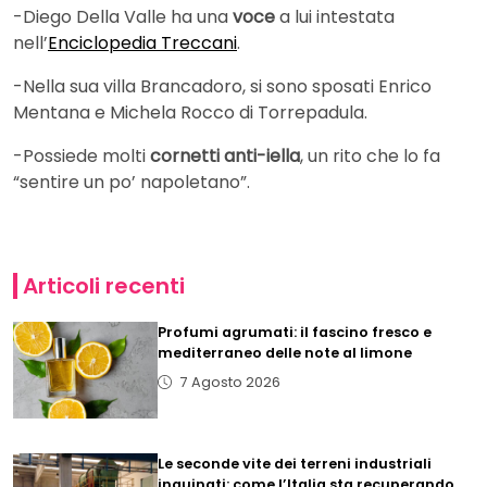
-Diego Della Valle ha una
voce
a lui intestata
nell’
Enciclopedia Treccani
.
-Nella sua villa Brancadoro, si sono sposati Enrico
Mentana e Michela Rocco di Torrepadula.
-Possiede molti
cornetti anti-iella
, un rito che lo fa
“sentire un po’ napoletano”.
Articoli recenti
Profumi agrumati: il fascino fresco e
mediterraneo delle note al limone
7 Agosto 2026
Le seconde vite dei terreni industriali
inquinati: come l’Italia sta recuperando