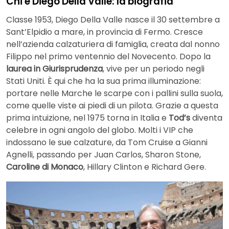
Chi è Diego Della Valle: la biografia
Classe 1953, Diego Della Valle nasce il 30 settembre a
Sant’Elpidio a mare, in provincia di Fermo. Cresce
nell’azienda calzaturiera di famiglia, creata dal nonno
Filippo nel primo ventennio del Novecento. Dopo la
laurea in Giurisprudenza
, vive per un periodo negli
Stati Uniti. È qui che ha la sua prima illuminazione:
portare nelle Marche le scarpe con i pallini sulla suola,
come quelle viste ai piedi di un pilota. Grazie a questa
prima intuizione, nel 1975 torna in Italia e
Tod’s
diventa
celebre in ogni angolo del globo. Molti i VIP che
indossano le sue calzature, da Tom Cruise a Gianni
Agnelli, passando per Juan Carlos, Sharon Stone,
Caroline di Monaco
, Hillary Clinton e Richard Gere.