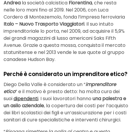
Andrea
la società calcistica
Fiorentina
, che resta
nelle loro mani fino al 2019. Nel 2006, con Luca
Cordero di Montezemolo, fonda l’impresa ferroviaria
Italo – Nuovo Trasporto Viaggiatori
. Il suo intuito
imprenditoriale lo porta, nel 2009, ad acquisire il 5,9%
dei grandi magazzini di lusso americani Saks Fifth
Avenue. Grazie a questa mossa, conquista il mercato
statunitense e nel 2013 vende le sue quote al gruppo
canadese Hudson Bay.
Perché è considerato un imprenditore etico?
Diego Della Valle è considerato un “
imprenditore
etico
” e il motivo è presto detto: ha molta cura dei
suoi
dipendenti
. I suoi lavoratori hanno
una palestra e
un asilo aziendale
, la copertura dei costi per l’acquisto
dei libri scolastici dei figli e un’assicurazione per i costi
sanitari di cure specialistiche e interventi chirurgici.
“
Bisogna rimettere la palla al centro e questo