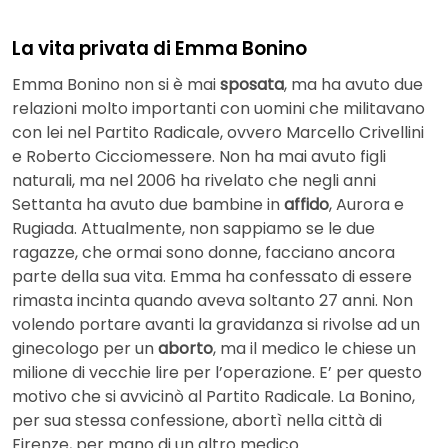
La vita privata di Emma Bonino
Emma Bonino non si è mai
sposata
, ma ha avuto due
relazioni molto importanti con uomini che militavano
con lei nel Partito Radicale, ovvero Marcello Crivellini
e Roberto Cicciomessere. Non ha mai avuto figli
naturali, ma nel 2006 ha rivelato che negli anni
Settanta ha avuto due bambine in
affido
, Aurora e
Rugiada. Attualmente, non sappiamo se le due
ragazze, che ormai sono donne, facciano ancora
parte della sua vita. Emma ha confessato di essere
rimasta incinta quando aveva soltanto 27 anni. Non
volendo portare avanti la gravidanza si rivolse ad un
ginecologo per un
aborto
, ma il medico le chiese un
milione di vecchie lire per l’operazione. E’ per questo
motivo che si avvicinò al Partito Radicale. La Bonino,
per sua stessa confessione, abortì nella città di
Firenze, per mano di un altro medico.