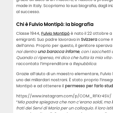
made in Italy. Scopriamo la sua biografia, dagli i
al successo.
Chi è Fulvio Montipò: la biografia
Classe 1944,
Fulvio Montipò
è nato il 22 ottobre a 
emigranti. Suo padre lavorava in
Svizzera
come mu
dell’anno. Proprio per questo, il genitore sperava c
noi dentro
una baracca infame
, con i sacchetti 
Quando ci ripenso, mi dico che tutta la mia vita
raccontato l’imprenditore a
Repubblica
.
Grazie all’aiuto di un maestro elementare, Fulvio
uno dei miliardari nostrani. È stato proprio l’inseg
Montipò e ad ottenere il
permesso per farlo stud
https://www.instagram.com/p/COM_RFKr4SV/
“
Mio padre spiegava che non c’erano soldi, ma
frati dei Servi di Maria per un colloquio. Il loro i