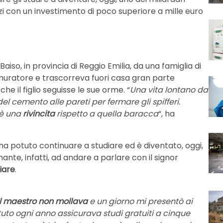
nizi con un investimento di poco superiore a mille euro
Baiso, in provincia di Reggio Emilia, da una famiglia di
ratore e trascorreva fuori casa gran parte
he il figlio seguisse le sue orme. “
Una vita lontano da
del cemento alle pareti per fermare gli spifferi.
 è una
rivincita
rispetto a quella baracca
“, ha
 ha potuto continuare a studiare ed è diventato, oggi,
nante, infatti, ad andare a parlare con il signor
iare
.
il maestro non mollava
e un giorno mi presentò ai
stituto ogni anno assicurava studi gratuiti a cinque