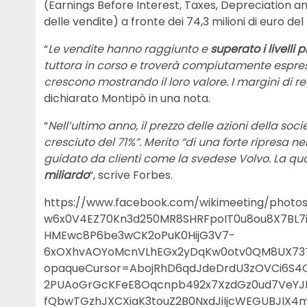
(Earnings Before Interest, Taxes, Depreciation and
delle vendite) a fronte dei 74,3 milioni di euro del
“
Le vendite hanno raggiunto e
superato i livelli
tuttora in corso e troverà compiutamente espress
crescono mostrando il loro valore. I margini di red
dichiarato Montipò in una nota.
“
Nell’ultimo anno, il prezzo delle azioni della soci
cresciuto del 71%”. Merito “di una forte ripresa 
guidato da clienti come la svedese Volvo. La quot
miliardo
“, scrive Forbes.
https://www.facebook.com/wikimeeting/pho
w6x0V4EZ70Kn3d250MR8SHRFpoIT0u8ou8X7BL7i
HMEwc8P6be3wCK2oPuK0HijG3V7-
6xOXhvAOYoMcnVLhEGx2yDqKw0otv0QM8UX73Tb
opaqueCursor=AbojRhD6qdJdeDrdU3zOVCi6S4
2PUAoGrGcKFeE8Oqcnpb492x7XzdGz0ud7VeYJM
fQbwTGzhJXCXiaK3touZ2B0NxdJiIjcWEGUBJIX