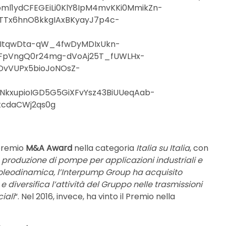
ml1ydCFEGEiLi0KlY8IpM4mvKKi0MmikZn-
TTx6hnO8kkgIAxBKyayJ7p4c-
ItqwDta-qW_4fwDyMDIxUkn-
2FpVngQ0r24mg-dVoAj25T_fUWLHx-
vVUPx5bioJoNOsZ-
kxupioIGD5G5GiXFvYsz43BiUUeqAab-
tcdaCWj2qs0g
 premio
M&A Award
nella categoria
Italia su Italia
, con
produzione di pompe per applicazioni industriali e
ll’oleodinamica, l’Interpump Group ha acquisito
diversifica l’attività del Gruppo nelle trasmissioni
iali
“. Nel 2016, invece, ha vinto il Premio nella