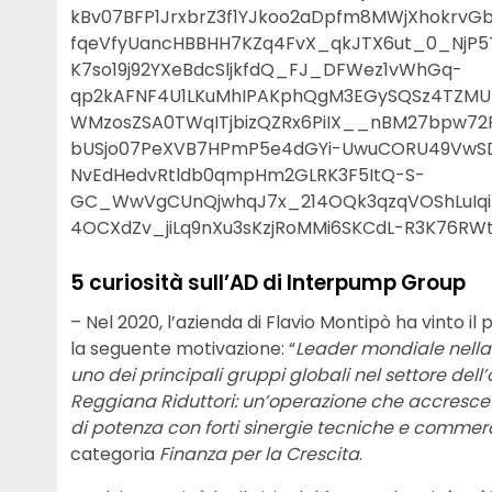
kBv07BFP1JrxbrZ3f1YJkoo2aDpfm8MWjXhokrvGb
fqeVfyUancHBBHH7KZq4FvX_qkJTX6ut_0_NjP5
K7so19j92YXeBdcSljkfdQ_FJ_DFWez1vWhGq-
qp2kAFNF4U1LKuMhIPAKphQgM3EGySQSz4TZMU
WMzosZSA0TWqITjbizQZRx6PiIX__nBM27bpw7
bUSjo07PeXVB7HPmP5e4dGYi-UwuCORU49VwSD
NvEdHedvRtldb0qmpHm2GLRK3F5ItQ-S-
GC_WwVgCUnQjwhqJ7x_214OQk3qzqVOShLuIqiN
4OCXdZv_jiLq9nXu3sKzjRoMMi6SKCdL-R3K76RW
5 curiosità sull’AD di Interpump Group
– Nel 2020, l’azienda di Flavio Montipò ha vinto il
la seguente motivazione: “
Leader mondiale nella 
uno dei principali gruppi globali nel settore de
Reggiana Riduttori: un’operazione che accresce e 
di potenza con forti sinergie tecniche e commerc
categoria
Finanza per la Crescita
.