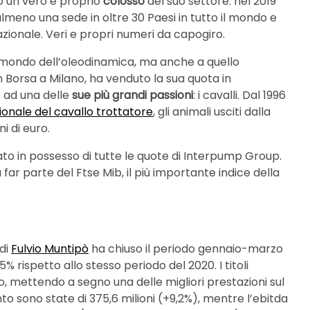
 un vero e proprio
colosso
del suo settore: nel 2019
 almeno una sede in oltre 30 Paesi in tutto il mondo e
nazionale. Veri e propri numeri da capogiro.
al mondo dell’oleodinamica, ma anche a quello
in Borsa a Milano, ha venduto la sua quota in
 ad una delle
sue più grandi passioni
: i cavalli. Dal 1996
ionale del cavallo trottatore
, gli animali usciti dalla
i di euro.
to in possesso di tutte le quote di Interpump Group.
far parte del Ftse Mib, il più importante indice della
 di
Fulvio Muntipò
ha chiuso il periodo gennaio-marzo
1,5% rispetto allo stesso periodo del 2020. I titoli
ro, mettendo a segno una delle migliori prestazioni sul
nto sono state di 375,6 milioni (+9,2%), mentre l’ebitda