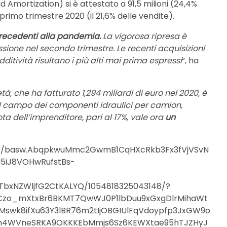
 Amortization) si è attestato a 91,5 milioni (24,4%
 primo trimestre 2020 (il 21,6% delle vendite).
 precedenti alla pandemia.
La vigorosa ripresa è
ione nel secondo trimestre. Le recenti acquisizioni
ditività risultano i più alti mai prima espressi
“, ha
età, che ha fatturato 1,294 miliardi di euro nel 2020, è
nel campo dei componenti idraulici per camion,
a dell’imprenditore, pari al 17%, vale ora
un
tos/basw.AbqpkwuMmc2GwmB1CqHXcRkb3Fx3fVjVSvN
5iJ8VOHwRufstBs-
xNZWljfG2CtKALYQ/1054818325043148/?
Czo_mXtxBr6BKMT7QwWJ0P1lbDuu9xGxgDlrMihaWt
swk8ifXu63Y3lBR76m2tIjOBGIUlFqVdoypfp3JxGW9o
4m4WVneSRKA9OKKKEbMmjs6Sz6KEWXtae95hTJZHyJ