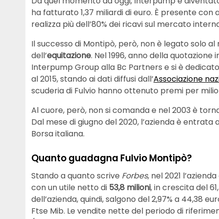
Da quel momento ad oggi, Interpump è diventato
ha fatturato 1,37 miliardi di euro. È presente con
realizza più dell’80% dei ricavi sul mercato inter
Il successo di Montipò, però, non è legato solo 
dell’
equitazione
. Nel 1996, anno della quotazione 
Interpump Group alla Bc Partners e si è dedicato
al 2015, stando ai dati diffusi dall’
Associazione naz
scuderia di Fulvio hanno ottenuto premi per milion
Al cuore, però, non si comanda e nel 2003 è torna
Dal mese di giugno del 2020, l’azienda è entrata a 
Borsa italiana.
Quanto guadagna Fulvio Montipò?
Stando a quanto scrive
Forbes
, nel 2021 l’azienda
con un utile netto di
53,8 milioni
, in crescita del 6
dell’azienda, quindi, salgono del 2,97% a 44,38 eu
Ftse Mib. Le vendite nette del periodo di riferime