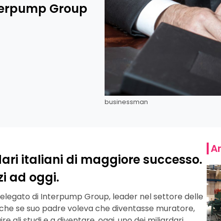
nterpump Group
businessman
Ar
dari italiani di maggiore successo.
zi ad oggi.
delegato di Interpump Group, leader nel settore delle
nche se suo padre voleva che diventasse muratore,
re gli studi e a diventare, oggi, uno dei miliardari