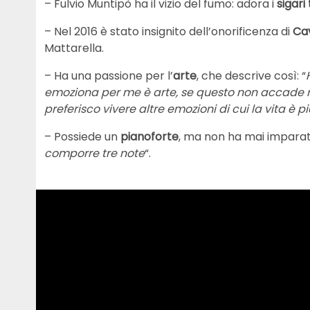
– Fulvio Muntipò ha il vizio del fumo: adora i
sigari
– Nel 2016 è stato insignito dell’onorificenza di
Cav
Mattarella.
– Ha una passione per l’
arte
, che descrive così: “
emoziona per me è arte, se questo non accade n
preferisco vivere altre emozioni di cui la vita è p
– Possiede un
pianoforte
, ma non ha mai imparato
comporre tre note
“.