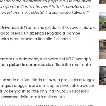
estro tornò trionfante da papà e disse che avrei
a già pianificato che avrei fatto il
muratore
e io
 non felicissimo, cedette
“, ha dichiarato Fulvio a
Il
’Università di Trento, ma già dal 1967 aveva iniziato a
iegato presso un’azienda reggiana di pompe
bito dopo, studiava fino alle 2 di notte.
ventare un miliardario, è arrivata nel 1977. Montipò
e con
pistoni in ceramica
, più affidabili e resistenti e
 con sede a a Sant’Ilario d’Enza, in provincia di Reggio
, ai quali si aggiunsero altri capitali investiti da alcuni
. L’azienda, in soli tre anni, ha avuto un successo
n possesso della totalità delle quote.