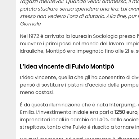
ragazzi meritevoli. Quando venni ammesso, il ma
potuto studiare senza spendere una lira. Lui avev
stesso non vedevo l’ora di aiutarlo. Alla fine, pur
Giornale
.
Nel 1972 è arrivata la
laurea
in Sociologia presso l
muovere i primi passi nel mondo del lavoro. Imp
idrauliche, Montipò era impegnato fino alle 21 e, su
L’idea vincente di Fulvio Montipò
L’idea vincente, quella che gli ha consentito di di
pensò di sostituire i pistoni d’acciaio delle pomp
meno costosi.
È da questa illuminazione che è nata
Interpump
,
Emilia. L’investimento iniziale era pari a
1250 euro
imprenditori locali in cambio del 40% della società
strepitoso, tanto che Fulvio è riuscito a tornare i