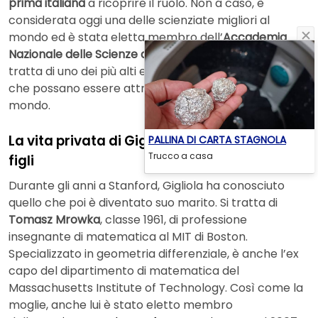
prima italiana
a ricoprire il ruolo. Non a caso, è
considerata oggi una delle scienziate migliori al
mondo ed è stata eletta membro dell’
Accademia
Nazionale delle Scienze degli Stati Uniti D’America
. Si
tratta di uno dei più alti e prestigiosi riconoscimenti
che possano essere attribuiti ad uno scienziato nel
mondo.
La vita privata di Gigliola Staffilani: marito e
PALLINA DI CARTA STAGNOLA
Trucco a casa
figli
Durante gli anni a Stanford, Gigliola ha conosciuto
quello che poi è diventato suo marito. Si tratta di
Tomasz Mrowka
, classe 1961, di professione
insegnante di matematica al MIT di Boston.
Specializzato in geometria differenziale, è anche l’ex
capo del dipartimento di matematica del
Massachusetts Institute of Technology. Così come la
moglie, anche lui è stato eletto membro