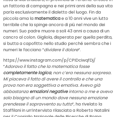
un fattoria di campagna e nei primi anni della sua vita
parla esclusivamente il dialetto del luogo. Fin da
piccola ama la
matematica
e a 10 anni vive un lutto
terribile che la spinge ancora di più nel mondo dei
numeri. Suo padre muore a soli 43 anni a causa di un
cancro al colon. Gigliola, disperata per quella perdita,
si butta a capofitto nello studio perché sembra che i
numeri le facciano “
dividere il dolore
“.
https://www.instagram.com/p/CPIDciwqfDj/
“
Adoravo il fatto che la matematica fosse
completamente logica
, non c’era nessuna sorpresa.
Mi piaceva il fatto di avere il controllo e che una
prova non era soggettiva o emotiva. Avevo già
abbastanza
emozioni negative
intorno a me e avevo
solo bisogno di un mondo dove nessuna emozione
prendesse il sopravvento su tutto
“, ha rivelato la
Staffilani in un’intervista rilasciata a Roberto Natalini
per il Consiglio Nazionale delle Ricerche di Roma.