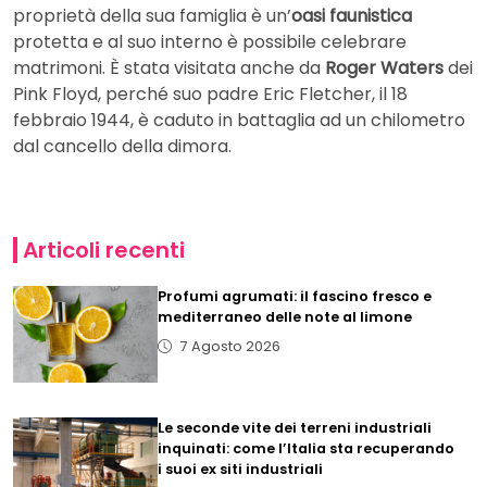
proprietà della sua famiglia è un’
oasi faunistica
protetta e al suo interno è possibile celebrare
matrimoni. È stata visitata anche da
Roger Waters
dei
Pink Floyd, perché suo padre Eric Fletcher, il 18
febbraio 1944, è caduto in battaglia ad un chilometro
dal cancello della dimora.
Articoli recenti
Profumi agrumati: il fascino fresco e
mediterraneo delle note al limone
7 Agosto 2026
Le seconde vite dei terreni industriali
inquinati: come l’Italia sta recuperando
i suoi ex siti industriali