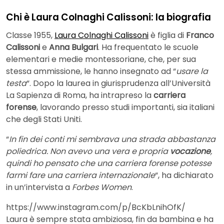
Chi è Laura Colnaghi Calissoni: la biografia
Classe 1955,
Laura Colnaghi Calissoni
è figlia di
Franco
Calissoni
e
Anna Bulgari
. Ha frequentato le scuole
elementari e medie montessoriane, che, per sua
stessa ammissione, le hanno insegnato ad “
usare la
testa
“. Dopo la laurea in giurisprudenza all’Università
La Sapienza di Roma, ha intrapreso la
carriera
forense
, lavorando presso studi importanti, sia italiani
che degli Stati Uniti.
“
In fin dei conti mi sembrava una strada abbastanza
poliedrica. Non avevo una vera e propria
vocazione
,
quindi ho pensato che una carriera forense potesse
farmi fare una carriera internazionale
“, ha dichiarato
in un’intervista a
Forbes Women
.
https://www.instagram.com/p/BcKbLnihOfK/
Laura è sempre stata ambiziosa, fin da bambina e ha