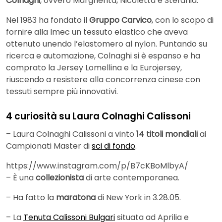
Colnaghi
, ovvero Margherita, Nicoletta e Stefania.
Nel 1983 ha fondato il
Gruppo Carvico
, con lo scopo di
fornire alla Imec un tessuto elastico che aveva
ottenuto unendo l’elastomero al nylon. Puntando su
ricerca e automazione, Colnaghi si è espanso e ha
comprato la Jersey Lomellina e la Eurojersey,
riuscendo a resistere alla concorrenza cinese con
tessuti sempre più innovativi.
4 curiosità su Laura Colnaghi Calissoni
– Laura Colnaghi Calissoni a vinto
14 titoli mondiali
ai
Campionati Master di
sci di fondo
.
https://www.instagram.com/p/B7cKBoMlbyA/
– È una
collezionista
di arte contemporanea.
– Ha fatto la
maratona
di New York in 3.28.05.
– La
Tenuta Calissoni Bulgari
situata ad Aprilia e