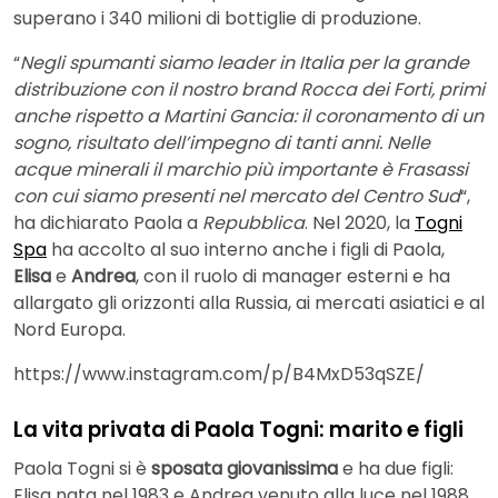
superano i 340 milioni di bottiglie di produzione.
“
Negli spumanti siamo leader in Italia per la grande
distribuzione con il nostro brand Rocca dei Forti, primi
anche rispetto a Martini Gancia: il coronamento di un
sogno, risultato dell’impegno di tanti anni. Nelle
acque minerali il marchio più importante è Frasassi
con cui siamo presenti nel mercato del Centro Sud
“,
ha dichiarato Paola a
Repubblica
. Nel 2020, la
Togni
Spa
ha accolto al suo interno anche i figli di Paola,
Elisa
e
Andrea
, con il ruolo di manager esterni e ha
allargato gli orizzonti alla Russia, ai mercati asiatici e al
Nord Europa.
https://www.instagram.com/p/B4MxD53qSZE/
La vita privata di Paola Togni: marito e figli
Paola Togni si è
sposata giovanissima
e ha due figli:
Elisa nata nel 1983 e Andrea venuto alla luce nel 1988.