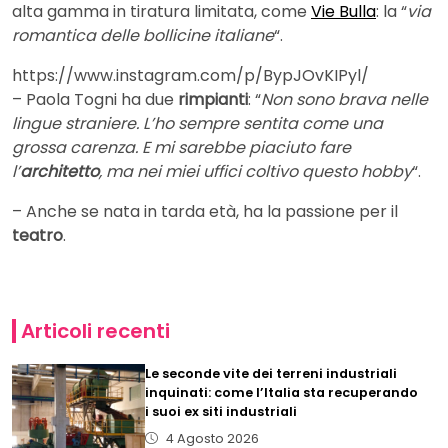
alta gamma in tiratura limitata, come
Vie Bulla
: la “
via
romantica delle bollicine italiane
“.
https://www.instagram.com/p/BypJOvKIPyl/
– Paola Togni ha due
rimpianti
: “
Non sono brava nelle
lingue straniere. L’ho sempre sentita come una
grossa carenza. E mi sarebbe piaciuto fare
l’
architetto
, ma nei miei uffici coltivo questo hobby
“.
– Anche se nata in tarda età, ha la passione per il
teatro
.
Articoli recenti
Le seconde vite dei terreni industriali
inquinati: come l’Italia sta recuperando
i suoi ex siti industriali
4 Agosto 2026