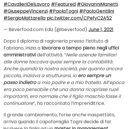
#CavalieriDelLavoro
#Featured
#GiovanniManetti
#GiuseppeVincenzi
#PaolaTogni
#PaoloGentilini
#SergioMattarella
pic.twitter.com/CPefyC2A52
— Beverfood.com Ediz (@beverfood)
June 1, 2021
Dopo il diploma di ragioneria presso l’istituto di
Fabriano, inizia a
lavorare a tempo pieno negli uffici
amministrativi
dell’attività. “
Nelle aziende familiari
alle donne toccava quasi sempre la contabilità.
Anche quando la nostra società, per quanto ancora
piccola, iniziava a strutturarsi, io
ero sempre un
passo indietro
a mio padre e a mio fratello. All’epoca
era poco pensabile che una donna ricoprisse ruoli
importanti, era normale che il figlio maschio fosse il
continuatore
“, ha raccontato l’imprenditrice.
Il grande cambiamento, forse anche inaspettato,
arriva quando il capofamiglia Togni decide di far
iscrivere la figlia ad un
master in management