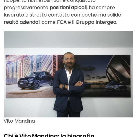
ricoperto numerosi ruoli e conquistato
progressivamente
posizioni apicali
, ha sempre
lavorato a stretto contatto con poche ma solide
realtà aziendali
come
FCA
e il
Gruppo Intergea
.
Vito Mandina
Chi è Vito Mandina: la biografia