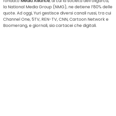
fondato
Media Alliance
, di cui la società dell’oligarca,
la National Media Group (NMG), ne detiene l’80% delle
quote. Ad oggi, Yuri gestisce diversi canali russi, tra cui
Channel One, 5TV, REN-TV, CNN, Cartoon Network e
Boomerang, e giornali, sia cartacei che digitali.