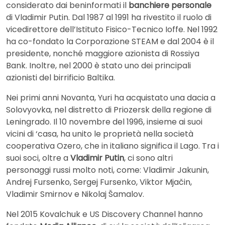
considerato dai beninformati il
banchiere personale
di Vladimir Putin. Dal 1987 al 1991 ha rivestito il ruolo di
vicedirettore dell’Istituto Fisico-Tecnico Ioffe. Nel 1992
ha co-fondato la Corporazione STEAM e dal 2004 è il
presidente, nonché maggiore azionista di Rossiya
Bank. Inoltre, nel 2000 è stato uno dei principali
azionisti del birrificio Baltika.
Nei primi anni Novanta, Yuri ha acquistato una dacia a
Solovyovka, nel distretto di Priozersk della regione di
Leningrado. Il 10 novembre del 1996, insieme ai suoi
vicini di ‘casa, ha unito le proprietà nella società
cooperativa Ozero, che in italiano significa il Lago. Tra i
suoi soci, oltre a
Vladimir Putin
, ci sono altri
personaggi russi molto noti, come: Vladimir Jakunin,
Andrej Fursenko, Sergej Fursenko, Viktor Mjačin,
Vladimir Smirnov e Nikolaj Šamalov.
Nel 2015 Kovalchuk e US Discovery Channel hanno