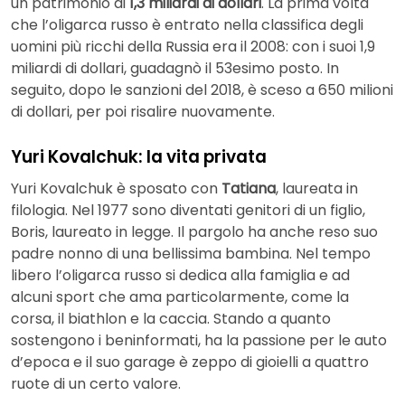
un patrimonio di
1,3 miliardi di dollari
. La prima volta
che l’oligarca russo è entrato nella classifica degli
uomini più ricchi della Russia era il 2008: con i suoi 1,9
miliardi di dollari, guadagnò il 53esimo posto. In
seguito, dopo le sanzioni del 2018, è sceso a 650 milioni
di dollari, per poi risalire nuovamente.
Yuri Kovalchuk: la vita privata
Yuri Kovalchuk è sposato con
Tatiana
, laureata in
filologia. Nel 1977 sono diventati genitori di un figlio,
Boris, laureato in legge. Il pargolo ha anche reso suo
padre nonno di una bellissima bambina. Nel tempo
libero l’oligarca russo si dedica alla famiglia e ad
alcuni sport che ama particolarmente, come la
corsa, il biathlon e la caccia. Stando a quanto
sostengono i beninformati, ha la passione per le auto
d’epoca e il suo garage è zeppo di gioielli a quattro
ruote di un certo valore.