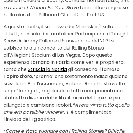
quella mondiale di Spotify. Come se non bastasse,
Zitti
e buoni
e
I Wanna Be Your Slave
fanno il loro ingresso
nella classifica Billboard Global 200 Excl. US.
A questo punto, il successo dei Maneskin è sulla bocca
di tutti, non solo dei fan italiani. Partecipano al Tonight
Show di Jimmy Fallon e il 6 novembre del 2021 si
esibiscono a un concerto dei
Rolling Stones
all’Allegiant Stadium di Las Vegas. Dopo questa
esperienza tornano in Patria come veri e propri eroi,
tanto che
Striscia la Notizia
gli consegna il famoso
Tapiro d’oro
, ‘premio’ che solitamente indica qualche
scivolone. Per l’occasione, Antonio Ricci ha stravolto
un po’ le regole, regalando a tutti i componenti una
statuetta diversa dal solito: il muso del tapiro è più
allungato e cambiano i colori. “
Avete vinto tutto quello
che era possibile vincere
“, si è complimentato
l’inviato del Tg satirico.
“
Come è stato suonare con i Rolling Stones? Difficile,