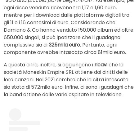
“
solo una piccola parte degli introiti
“. Ad esempio, per
ogni disco venduto ricevono tra 1,17 e 1,60 euro,
mentre per i download dalle piattaforme digitali tra
gli 11 e i 16 centesimi di euro. Considerando che
Damiano & Co hanno venduto 150.000 album ed oltre
650.000 singoli, si può ipotizzare che il guadagno
complessivo sia di
325mila euro
. Pertanto, ogni
componente avrebbe intascato circa 81mila euro.
A questa cifra, inoltre, si aggiungono i
ricavi
che la
società Maneskin Empire SRL ottiene dai diritti delle
loro canzoni. Nel 2021 sembra che la cifra intascata
sia stata di 572mila euro. Infine, ci sono i guadagni che
la band ottiene dalle varie ospitate in televisione.