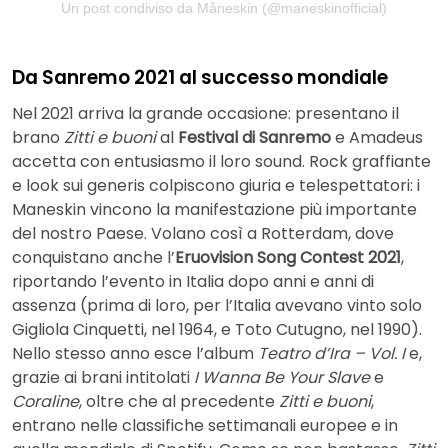
Un post condiviso da Måneskin (@maneskinofficial)
Da Sanremo 2021 al successo mondiale
Nel 2021 arriva la grande occasione: presentano il
brano
Zitti e buoni
al
Festival di Sanremo
e Amadeus
accetta con entusiasmo il loro sound. Rock graffiante
e look sui generis colpiscono giuria e telespettatori: i
Maneskin vincono la manifestazione più importante
del nostro Paese. Volano così a Rotterdam, dove
conquistano anche l’
Eruovision Song Contest 2021
,
riportando l’evento in Italia dopo anni e anni di
assenza (prima di loro, per l’Italia avevano vinto solo
Gigliola Cinquetti, nel 1964, e Toto Cutugno, nel 1990).
Nello stesso anno esce l’album
Teatro d’Ira – Vol. I
e,
grazie ai brani intitolati
I Wanna Be Your Slave
e
Coraline
, oltre che al precedente
Zitti e buoni
,
entrano nelle classifiche settimanali europee e in