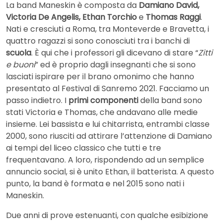
La band Maneskin è composta da
Damiano David,
Victoria De Angelis, Ethan Torchio
e
Thomas Raggi
.
Nati e cresciuti a Roma, tra Monteverde e Bravetta, i
quattro ragazzi si sono conosciuti tra i banchi di
scuola
. È qui che i professori gli dicevano di stare “
Zitti
e buoni
” ed è proprio dagli insegnanti che si sono
lasciati ispirare per il brano omonimo che hanno
presentato al Festival di Sanremo 2021. Facciamo un
passo indietro. I
primi componenti
della band sono
stati Victoria e Thomas, che andavano alle medie
insieme. Lei bassista e lui chitarrista, entrambi classe
2000, sono riusciti ad attirare l’attenzione di Damiano
ai tempi del liceo classico che tutti e tre
frequentavano. A loro, rispondendo ad un semplice
annuncio social, si è unito Ethan, il batterista. A questo
punto, la band è formata e nel 2015 sono nati i
Maneskin.
Due anni di prove estenuanti, con qualche esibizione