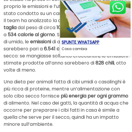
proprio le emissioni e l’utilizzo di acqua e suolo ed è
stato condotto su un campione di 618 cani e 320 gatti.
Il team ha analizzato la dieta di
un cane di piccola
taglia
dal peso di circa
10 chili
. I suoi consumi sono pari
a
534 calorie al giorno
. Se si nutrisse esclusivamente
di umido, le
emissioni
di anidride carbonica annuali
SPUNTE WHATSAPP
sarebbero pari a
6.541 chili
. Discorso diverso con il
Cosa cambia
secco: se mangiasse soltanto croccantini, le emissioni
stimate prodotte all’anno sarebbero di
828 chili
, otto
volte di meno.
Una dieta per animali fatta di cibi umidi o casalinghi è
più ricca di proteine, mentre un’alimentazione con
solo cibo secco fornisce
più energia per ogni grammo
di alimento. Nel caso dei gatti, la quantità di acqua che
occorre per preparare i cibi fatti in casa è simile a
quella che serve per il secco, quindi ha un impatto
minore sull’ambiente.