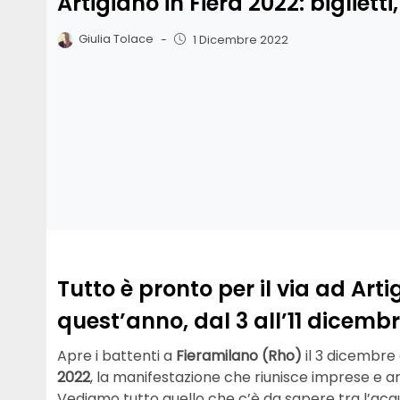
Artigiano in Fiera 2022: biglietti
Giulia Tolace
-
1 Dicembre 2022
Tutto è pronto per il via ad Art
quest’anno, dal 3 all’11 dicembre
Apre i battenti a
Fieramilano (Rho)
il 3 dicembre 
2022
, la manifestazione che riunisce imprese e art
Vediamo tutto quello che c’è da sapere tra l’acquis