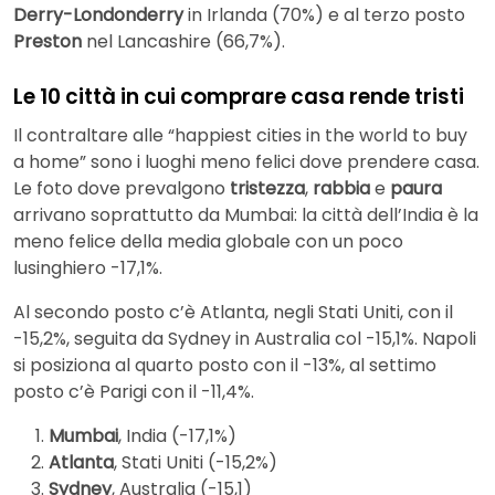
Derry-Londonderry
in Irlanda (70%) e al terzo posto
Preston
nel Lancashire (66,7%).
Le 10 città in cui comprare casa rende tristi
Il contraltare alle “happiest cities in the world to buy
a home” sono i luoghi meno felici dove prendere casa.
Le foto dove prevalgono
tristezza
,
rabbia
e
paura
arrivano soprattutto da Mumbai: la città dell’India è la
meno felice della media globale con un poco
lusinghiero -17,1%.
Al secondo posto c’è Atlanta, negli Stati Uniti, con il
-15,2%, seguita da Sydney in Australia col -15,1%. Napoli
si posiziona al quarto posto con il -13%, al settimo
posto c’è Parigi con il -11,4%.
Mumbai
, India (-17,1%)
Atlanta
, Stati Uniti (-15,2%)
Sydney
, Australia (-15,1)