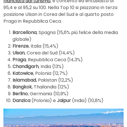
rilanciata dal turismo
, è contento ed entusiasta al
95,4 e al 95,2 su 100. Nella Top 10 si piazzano in terza
posizione Ulsan in Corea del Sud e al quarto posto
Praga in Repubblica Ceca.
Barcellona
, Spagna (15,6% più felice della media
globale)
Firenze
, Italia (15,4%)
Ulsan
, Corea del Sud (14,4%)
Praga
, Repubblica Ceca (14,3%)
Chandigarh
, India (13%)
Katowice
, Polonia (12,7%)
Islamabad
, Pakistan (12,2%)
Bangkok
, Thailandia (12%)
Berlino
, Germania (10,9%)
Danzica
(Polonia) e
Jaipur
(India) (10,8%)